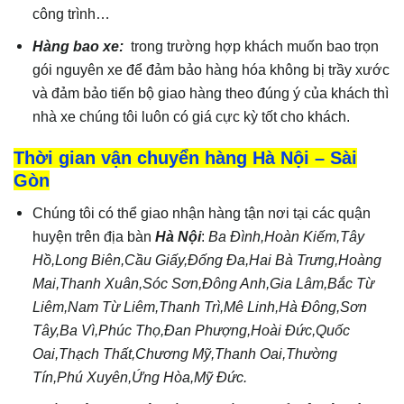
công trình…
Hàng bao xe:
trong trường hợp khách muốn bao trọn
gói nguyên xe để đảm bảo hàng hóa không bị trầy xước
và đảm bảo tiến bộ giao hàng theo đúng ý của khách thì
nhà xe chúng tôi luôn có giá cực kỳ tốt cho khách.
Thời gian vận chuyển hàng Hà Nội – Sài
Gòn
Chúng tôi có thể giao nhận hàng tận nơi tại các quận
huyện trên địa bàn
Hà Nội
:
Ba Đình,Hoàn Kiếm,Tây
Hồ,Long Biên,Cầu Giấy,Đống Đa,Hai Bà Trưng,Hoàng
Mai,Thanh Xuân,Sóc Sơn,Đông Anh,Gia Lâm,Bắc Từ
Liêm,Nam Từ Liêm,Thanh Trì,Mê Linh,Hà Đông,Sơn
Tây,Ba Vì,Phúc Thọ,Đan Phượng,Hoài Đức,Quốc
Oai,Thạch Thất,Chương Mỹ,Thanh Oai,Thường
Tín,Phú Xuyên,Ứng Hòa,Mỹ Đức.