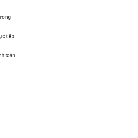
hương
ực tiếp
nh toán