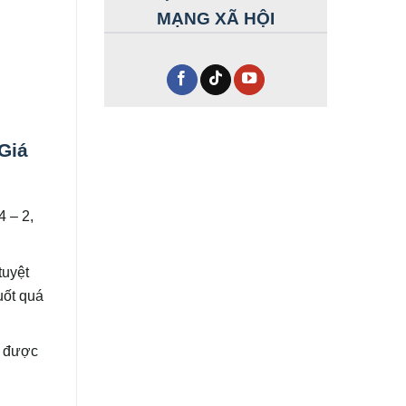
MẠNG XÃ HỘI
Giá
4 – 2,
tuyệt
uốt quá
o được