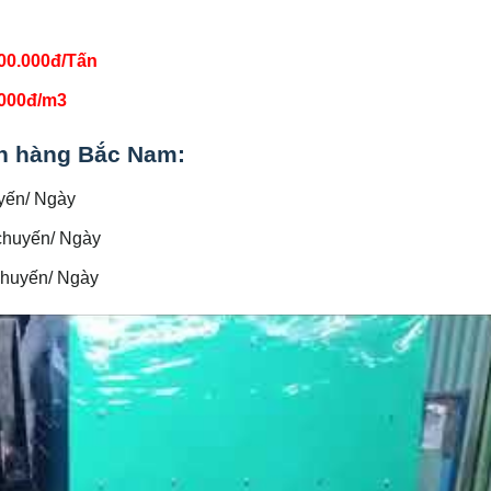
00.000đ/Tấn
.000đ/m3
ển hàng Bắc Nam:
uyến/ Ngày
 chuyến/ Ngày
chuyến/ Ngày