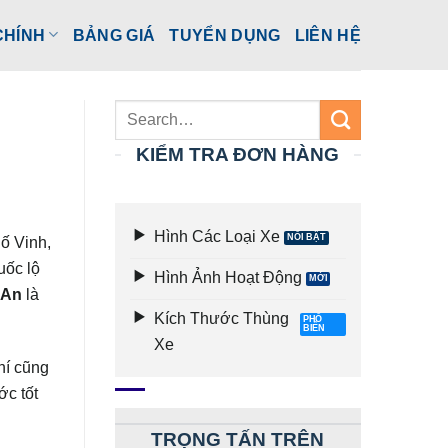
CHÍNH
BẢNG GIÁ
TUYỂN DỤNG
LIÊN HỆ
KIỂM TRA ĐƠN HÀNG
Hình Các Loại Xe
hố Vinh,
uốc lộ
Hình Ảnh Hoạt Động
 An
là
Kích Thước Thùng
Xe
hí cũng
ớc tốt
TRỌNG TẤN TRÊN