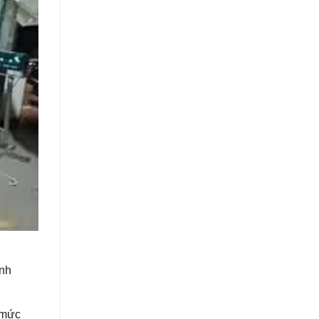
ịnh
 mức