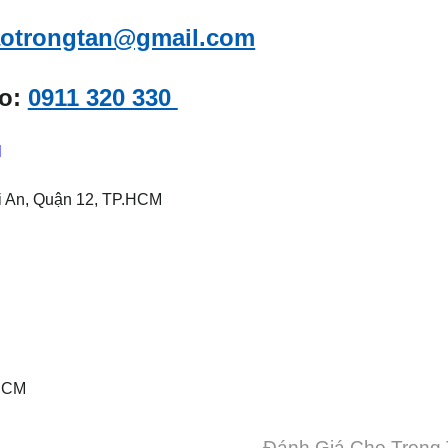
aotrongtan@gmail.com
o:
0911 320 330
N
i An, Quận 12, TP.HCM
.HCM
Đánh Giá Cho Trọng 