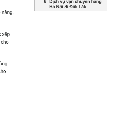
Dịch vụ vận chuyển hàng
Hà Nội đi Đăk Lăk
e nâng,
c xếp
 cho
hàng
cho