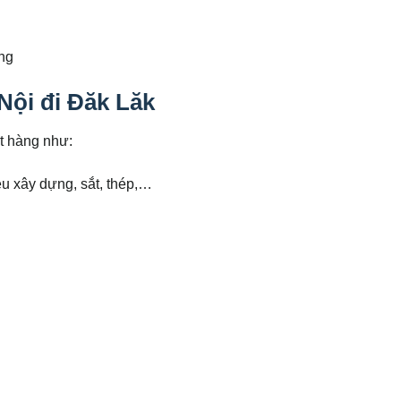
àng
Nội đi Đăk Lăk
t hàng như:
iệu xây dựng, sắt, thép,…