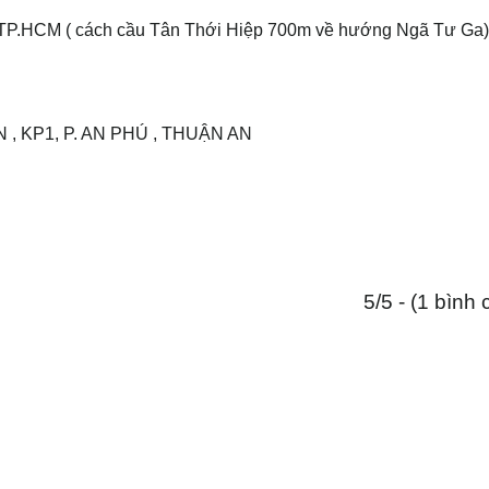
2, TP.HCM ( cách cầu Tân Thới Hiệp 700m về hướng Ngã Tư Ga)
 , KP1, P. AN PHÚ , THUẬN AN
5/5 - (1 bình