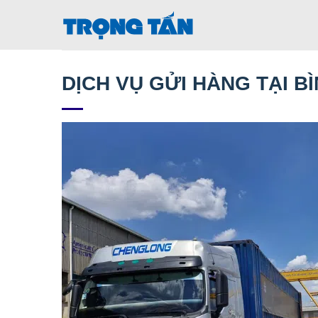
Bỏ
qua
nội
dung
DỊCH VỤ GỬI HÀNG TẠI B