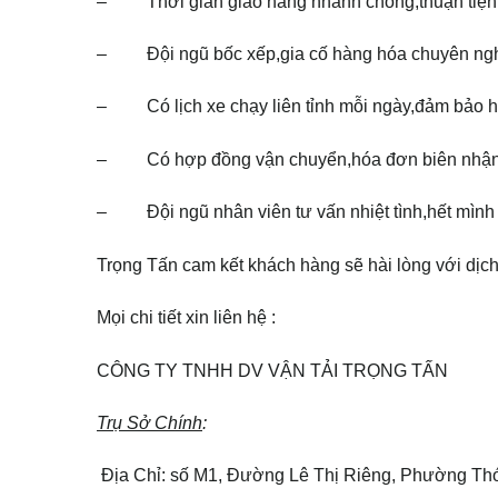
– Thời gian giao hàng nhanh chóng,thuận tiện
– Đội ngũ bốc xếp,gia cố hàng hóa chuyên ng
– Có lịch xe chạy liên tỉnh mỗi ngày,đảm bảo hà
– Có hợp đồng vận chuyển,hóa đơn biên nhận 
– Đội ngũ nhân viên tư vấn nhiệt tình,hết mình 
Trọng Tấn cam kết khách hàng sẽ hài lòng với dịc
Mọi chi tiết xin liên hệ :
CÔNG TY TNHH DV VẬN TẢI TRỌNG TẤN
Trụ Sở Chính
:
Địa Chỉ: số M1, Đường Lê Thị Riêng, Phường Th