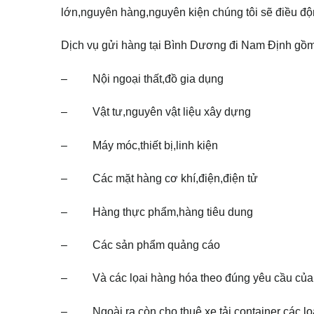
lớn,nguyên hàng,nguyên kiện chúng tôi sẽ điều độ
Dịch vụ gửi hàng tại Bình Dương đi Nam Định gồ
– Nội ngoại thất,đồ gia dụng
– Vật tư,nguyên vật liệu xây dựng
– Máy móc,thiết bị,linh kiện
– Các mặt hàng cơ khí,điện,điện tử
– Hàng thực phẩm,hàng tiêu dung
– Các sản phẩm quảng cáo
– Và các lọai hàng hóa theo đúng yêu cầu của 
– Ngoài ra còn cho thuê xe tải,container các lo