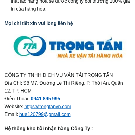
thất lạc hàng hóa sẽ được công ty bồi thường 100% giá
trị của hàng hóa.
Mọi chi tiết xin vui lòng liên hệ
CÔNG TY TNHH DỊCH VỤ VẬN TẢI TRỌNG TẤN
Địa Chỉ: Số M7, Đường Lê Thị Riêng, P. Thới An, Quận
12, TP. HCM
Điện Thoại:
0941 895 995
Website:
https://trongtanvn.com
Email:
hue120799@gmail.com
Hệ thống kho bãi nhận hàng Công Ty :