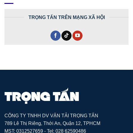
TRỌNG TẤN TRÊN MẠNG XÃ HỘI
CÔNG TY TNHH DV VẬN TẢI TRỌNG TẤN
789 Lê Thị Riêng, Thới An, Quận 12, TPHCM
MST: 0312527659 - Tel: 028 62590486