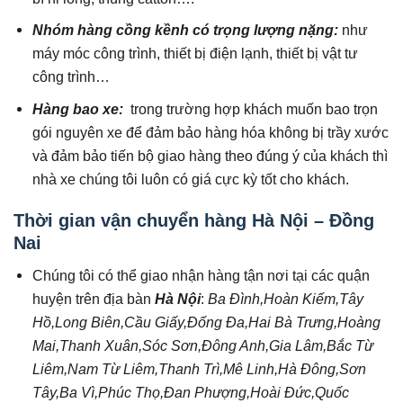
Nhóm hàng cồng kềnh có trọng lượng nặng:
như
máy móc công trình, thiết bị điện lạnh, thiết bị vật tư
công trình…
Hàng bao xe:
trong trường hợp khách muốn bao trọn
gói nguyên xe để đảm bảo hàng hóa không bị trầy xước
và đảm bảo tiến bộ giao hàng theo đúng ý của khách thì
nhà xe chúng tôi luôn có giá cực kỳ tốt cho khách.
Thời gian vận chuyển hàng Hà Nội – Đồng
Nai
Chúng tôi có thể giao nhận hàng tận nơi tại các quận
huyện trên địa bàn
Hà Nội
:
Ba Đình,Hoàn Kiếm,Tây
Hồ,Long Biên,Cầu Giấy,Đống Đa,Hai Bà Trưng,Hoàng
Mai,Thanh Xuân,Sóc Sơn,Đông Anh,Gia Lâm,Bắc Từ
Liêm,Nam Từ Liêm,Thanh Trì,Mê Linh,Hà Đông,Sơn
Tây,Ba Vì,Phúc Thọ,Đan Phượng,Hoài Đức,Quốc