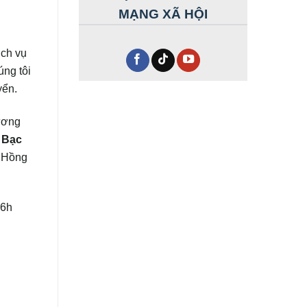
MẠNG XÃ HỘI
ịch vụ
úng tôi
yển.
ương
 Bạc
, Hồng
 6h