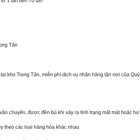
 từ 1 tấn đến 70 tấn
rọng Tấn
ại kho Trọng Tấn, miễn phí dịch vụ nhận hàng tận nơi của Qu
n chuyển, được đền bù khi xảy ra tình trạng mất mát hoặc hư
y theo các loại hàng hóa khác nhau