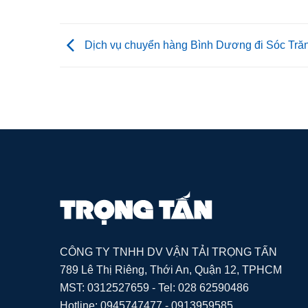
Dịch vụ chuyển hàng Bình Dương đi Sóc Tră
CÔNG TY TNHH DV VẬN TẢI TRỌNG TẤN
789 Lê Thị Riêng, Thới An, Quận 12, TPHCM
MST: 0312527659 - Tel: 028 62590486
Hotline: 0945747477 - 0913959585