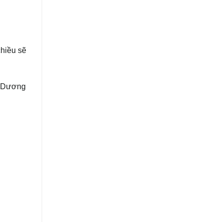
hiều sẽ
h Dương