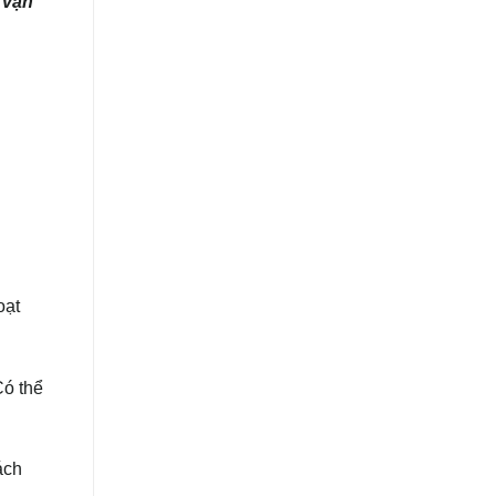
 vận
oạt
Có thể
ách