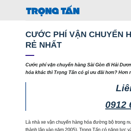
Bỏ
qua
nội
dung
CƯỚC PHÍ VẬN CHUYỂN H
RẺ NHẤT
Cước phí vận chuyển hàng Sài Gòn đi Hải Dươn
hóa khác thì Trọng Tấn có gì ưu đãi hơn? Hơn
Liê
0912 
Là nhà xe vận chuyển hàng hóa đường bộ trong n
thành lập vào năm 2005). Trọng Tấn có năng lực vậ