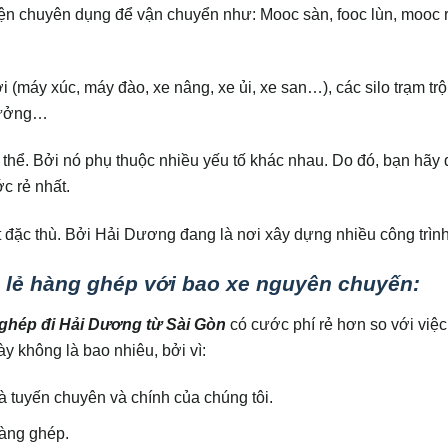
iện chuyên dụng để vận chuyển như: Mooc sàn, fooc lùn, mooc r
i (máy xúc, máy đào, xe nâng, xe ủi, xe san…), các silo trạm tr
 xưởng…
 thể. Bởi nó phụ thuộc nhiều yếu tố khác nhau. Do đó, bạn hãy đ
c rẻ nhất.
 đặc thù. Bởi Hải Dương đang là nơi xây dựng nhiều công trìn
 lẻ hàng ghép với bao xe nguyên chuyến:
ghép đi Hải Dương từ Sài Gòn
có cước phí rẻ hơn so với việ
 không là bao nhiêu, bởi vì:
 tuyến chuyên và chính của chúng tôi.
hàng ghép.