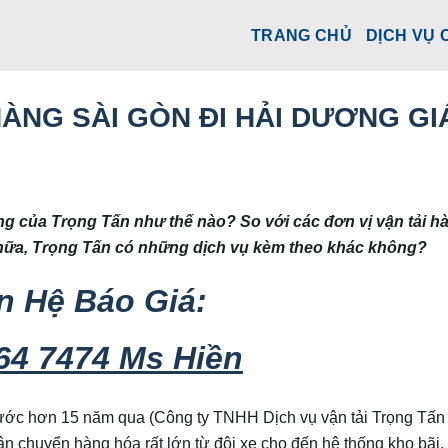
TRANG CHỦ
DỊCH VỤ 
ÀNG SÀI GÒN ĐI HẢI DƯƠNG GI
g của Trọng Tấn như thế nào? So với các đơn vị vận tải h
 nữa, Trọng Tấn có những dịch vụ kèm theo khác không?
n Hệ Báo Giá:
64 7474 Ms Hiền
ước hơn 15 năm qua (Công ty TNHH Dịch vụ vận tải Trọng Tấ
n chuyển hàng hóa rất lớn từ đội xe cho đến hệ thống kho bãi,