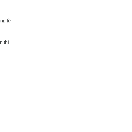
ộng từ
n thì