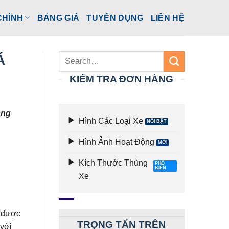
CHÍNH
BẢNG GIÁ
TUYỂN DỤNG
LIÊN HỆ
Á
KIỂM TRA ĐƠN HÀNG
àng
Hình Các Loại Xe
Hình Ảnh Hoạt Động
Kích Thước Thùng
Xe
n được
TRỌNG TẤN TRÊN
 với