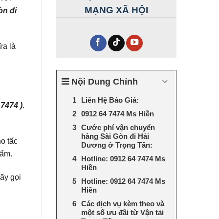
MẠNG XÃ HỘI
òn đi
ữa là
Nội Dung Chính
Liên Hệ Báo Giá:
 7474 )
.
0912 64 7474 Ms Hiền
Cước phí vận chuyển
hàng Sài Gòn đi Hải
o tấc
Dương ở Trọng Tấn:
hẩm.
Hotline: 0912 64 7474 Ms
Hiền
hãy gọi
Hotline: 0912 64 7474 Ms
Hiền
Các dịch vụ kèm theo và
một số ưu đãi từ Vận tải