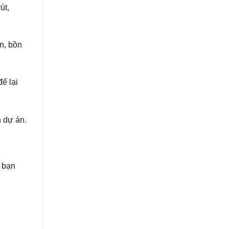
út,
ộn, bồn
ể lại
h dự án.
c bạn