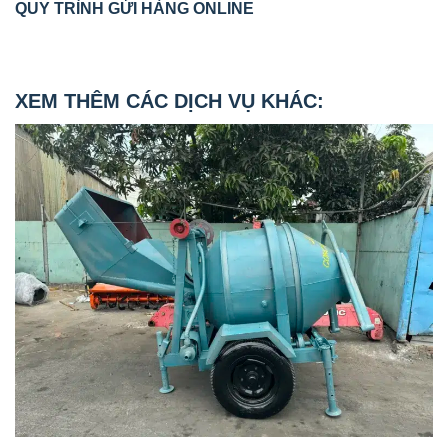
QUY TRÌNH GỬI HÀNG ONLINE
XEM THÊM CÁC DỊCH VỤ KHÁC: