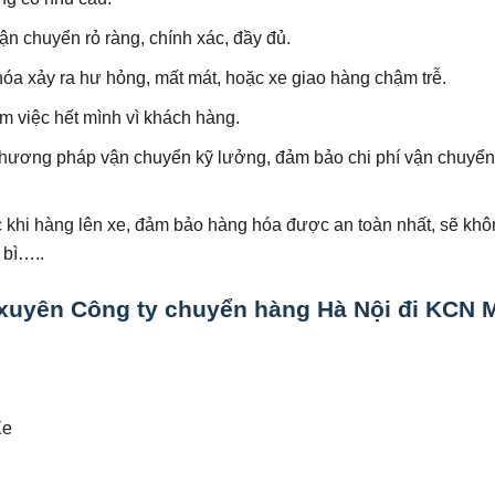
n chuyển rỏ ràng, chính xác, đầy đủ.
hóa xảy ra hư hỏng, mất mát, hoặc xe giao hàng chậm trễ.
àm việc hết mình vì khách hàng.
 phương pháp vận chuyển kỹ lưởng, đảm bảo chi phí vận chuyển
c khi hàng lên xe, đảm bảo hàng hóa được an toàn nhất, sẽ khô
 bì…..
 xuyên
Công ty chuyển hàng Hà Nội đi KCN 
Xe