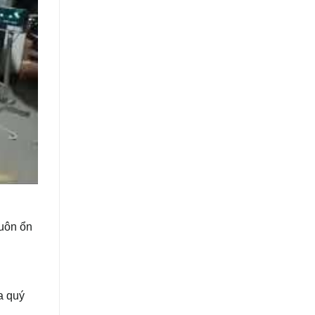
luôn ổn
a quý