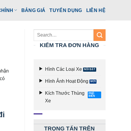
CHÍNH
BẢNG GIÁ
TUYỂN DỤNG
LIÊN HỆ
KIỂM TRA ĐƠN HÀNG
Hình Các Loại Xe
nhận
 có
Hình Ảnh Hoạt Động
Kích Thước Thùng
Xe
đi
TRỌNG TẤN TRÊN