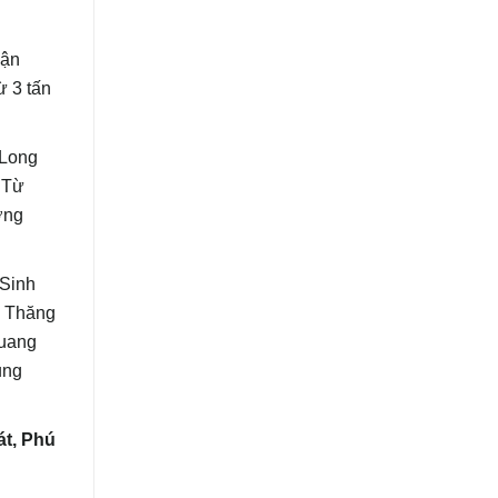
hận
ừ 3 tấn
,Long
 Từ
ơng
 Sinh
N Thăng
Quang
ụng
át, Phú