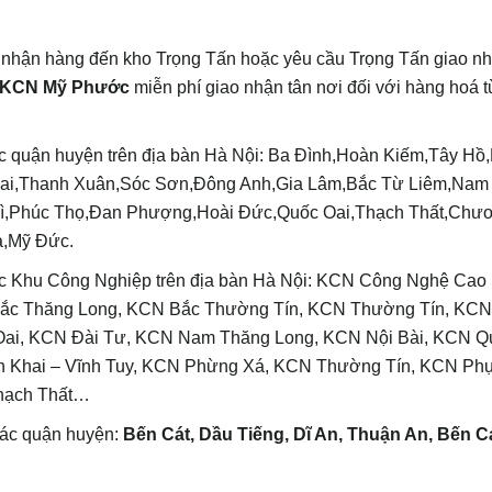
 nhận hàng đến kho Trọng Tấn hoặc yêu cầu Trọng Tấn giao n
i KCN Mỹ Phước
miễn phí giao nhận tân nơi đối với hàng hoá t
ác quận huyện trên địa bàn Hà Nội: Ba Đình,Hoàn Kiếm,Tây Hồ
Mai,Thanh Xuân,Sóc Sơn,Đông Anh,Gia Lâm,Bắc Từ Liêm,Nam
 Vì,Phúc Thọ,Đan Phượng,Hoài Đức,Quốc Oai,Thạch Thất,Chư
a,Mỹ Đức.
ác Khu Công Nghiệp trên địa bàn Hà Nội: KCN Công Nghệ Cao
Bắc Thăng Long, KCN Bắc Thường Tín, KCN Thường Tín, KC
Oai, KCN Đài Tư, KCN Nam Thăng Long, KCN Nội Bài, KCN 
 Khai – Vĩnh Tuy, KCN Phừng Xá, KCN Thường Tín, KCN Ph
hạch Thất…
ác quận huyện:
Bến Cát, Dầu Tiếng, Dĩ An, Thuận An, Bến C