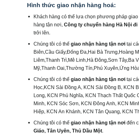
Hình thức giao nhận hàng hoá:
Khách hàng có thể lựa chọn phương pháp giao
hàng tận nơi,
Công ty chuyển hàng Hà Nội đ
trởi lên.
Chúng tôi có thể
giao
nhận hàng tận nơi
tại c
Biên,Cầu Giấy,Đống Đa,Hai Bà Trưng,Hoàng 
Liêm,Thanh Trì,Mê Linh,Hà Đông,Sơn Tây,Ba
Mỹ,Thanh Oai,Thường Tín,Phú Xuyên,Ứng Hò
Chúng tôi có thể
giao
nhận hàng tận nơi
tại c
Học,KCN Sài Đồng A, KCN Sài Đồng B, KCN 
Long, KCN Phú Nghĩa, KCN Thạch Thất Quốc 
Minh, KCN Sóc Sơn, KCN Đông Anh, KCN Minh
Hiệp, KCN An Khánh, KCN Tân Quang, KCN T
Chúng tôi có thể
giao nhận hàng tận nơi
đến c
Giáo, Tân Uyên, Thủ Dầu Một
.