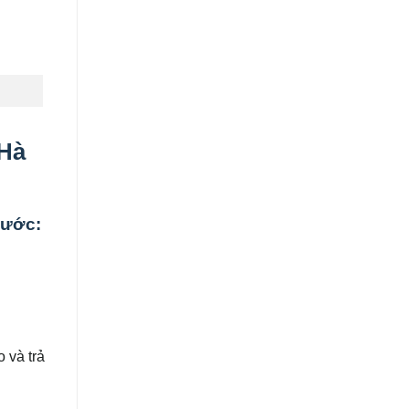
 Hà
hước
:
 và trả