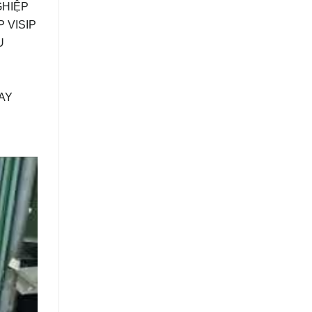
GHIỆP
 VISIP
U
AY