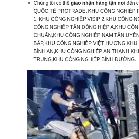
Chúng tôi có thể
giao nhận hàng tận nơi
đến c
QUỐC TẾ PROTRADE, KHU CÔNG NGHIỆP P
1, KHU CÔNG NGHIÊP VISIP 2,KHU CÔNG
CÔNG NGHIÊP TÂN ĐÔNG HIỆP A,KHU CÔN
CHUẨN,KHU CÔNG NGHIÊP NAM TÂN UYÊN
BẮP,KHU CÔNG NGHIÊP VIỆT HƯƠNG,KHU
BÌNH AN,KHU CÔNG NGHIÊP AN THẠNH,KH
TRUNG,KHU CÔNG NGHIÊP BÌNH ĐƯỜNG.