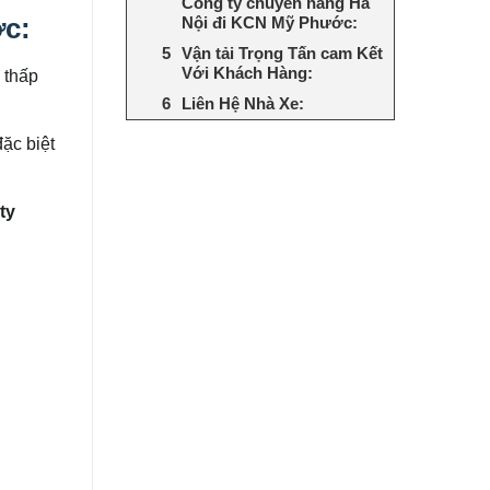
Công ty chuyển hàng Hà
ớc
:
Nội đi KCN Mỹ Phước:
Vận tải Trọng Tấn cam Kết
Với Khách Hàng:
 thấp
Liên Hệ Nhà Xe:
đặc biệt
ty