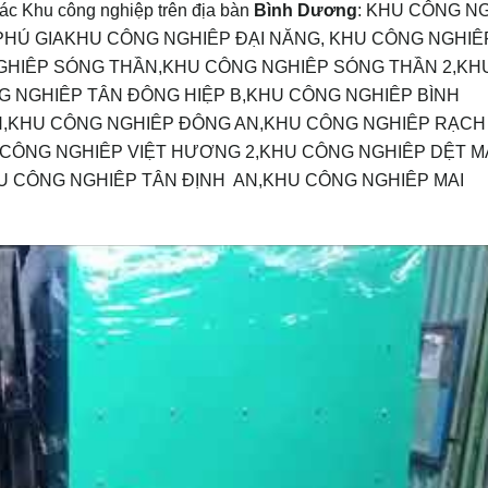
ác Khu công nghiệp trên địa bàn
Bình Dương
: KHU CÔNG N
HÚ GIAKHU CÔNG NGHIÊP ĐẠI NĂNG, KHU CÔNG NGHIÊP
 NGHIÊP SÓNG THẦN,KHU CÔNG NGHIÊP SÓNG THẦN 2,KH
G NGHIÊP TÂN ĐÔNG HIỆP B,KHU CÔNG NGHIÊP BÌNH
,KHU CÔNG NGHIÊP ĐÔNG AN,KHU CÔNG NGHIÊP RẠCH
 CÔNG NGHIÊP VIỆT HƯƠNG 2,KHU CÔNG NGHIÊP DỆT M
U CÔNG NGHIÊP TÂN ĐỊNH AN,KHU CÔNG NGHIÊP MAI