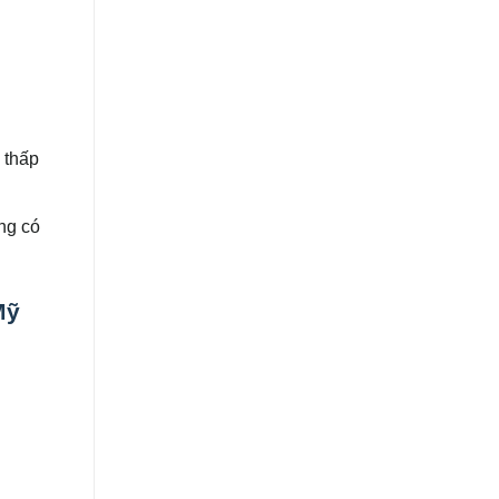
 thấp
ng có
Mỹ