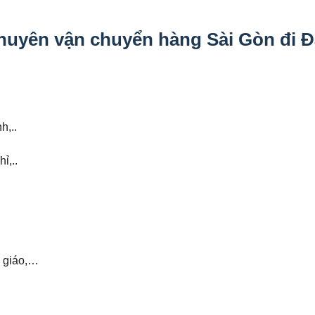
huyên vận chuyển hàng Sài Gòn đi Đ
h,..
ỉ,..
n giáo,…