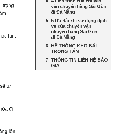
4.Lịch trình của chuyên
 trọng
vận chuyển hàng Sài Gòn
đi Đà Nẵng
hằm
5.Ưu đãi khi sử dụng dịch
vụ của chuyên vận
chuyển hàng Sài Gòn
móc lùn,
đi Đà Nẵng
HỆ THỐNG KHO BÃI
TRỌNG TẤN
THÔNG TIN LIÊN HỆ BÁO
GIÁ
sẽ tư
hóa đi
àng lên