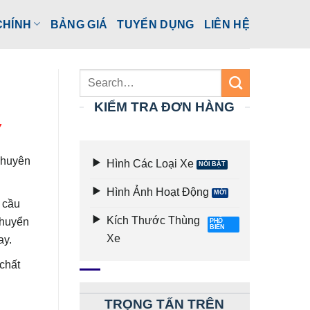
CHÍNH
BẢNG GIÁ
TUYỂN DỤNG
LIÊN HỆ
KIỂM TRA ĐƠN HÀNG
7
chuyên
Hình Các Loại Xe
Hình Ảnh Hoạt Động
 cầu
Kích Thước Thùng
chuyển
Xe
ay.
chất
TRỌNG TẤN TRÊN