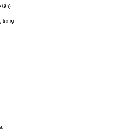
 tấn)
g trong
ậu