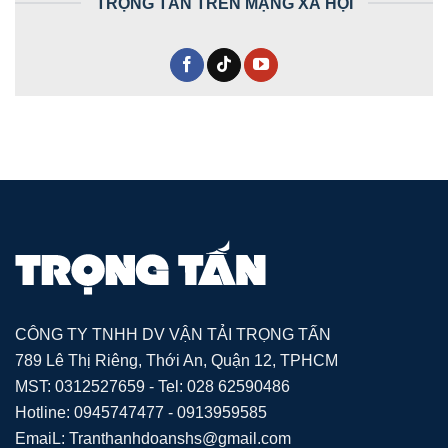
TRỌNG TẤN TRÊN MẠNG XÃ HỘI
CÔNG TY TNHH DV VẬN TẢI TRỌNG TẤN
789 Lê Thị Riêng, Thới An, Quận 12, TPHCM
MST: 0312527659 - Tel: 028 62590486
Hotline: 0945747477 - 0913959585
EmaiL: Tranthanhdoanshs@gmail.com