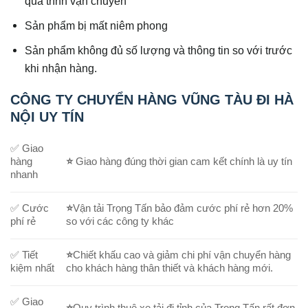
quá trình vận chuyển
Sản phẩm bị mất niêm phong
Sản phẩm không đủ số lượng và thông tin so với trước
khi nhận hàng.
CÔNG TY CHUYỂN HÀNG VŨNG TÀU ĐI HÀ
NỘI UY TÍN
✅ Giao
hàng
⭐
Giao hàng đúng thời gian cam kết chính là uy tín
nhanh
✅ Cước
⭐
Vận tải Trọng Tấn bảo đảm cước phí rẻ hơn 20%
phí rẻ
so với các công ty khác
✅ Tiết
⭐
Chiết khấu cao và giảm chi phí vận chuyển hàng
kiệm nhất
cho khách hàng thân thiết và khách hàng mới.
✅ Giao
⭐
Quy trình thuê xe tải đi tỉnh của Trọng Tấn rất đơn