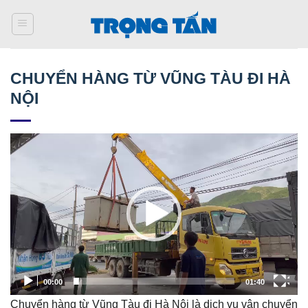
Bỏ
qua
nội
dung
CHUYỂN HÀNG TỪ VŨNG TÀU ĐI HÀ
NỘI
Trình
chơi
Video
00:00
01:40
Chuyển hàng từ Vũng Tàu đi Hà Nội là dịch vụ vận chuyển