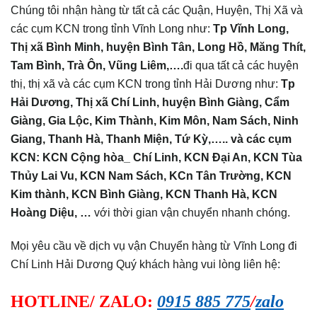
Chúng tôi nhận hàng từ tất cả các Quận, Huyện, Thị Xã và
các cụm KCN trong tỉnh Vĩnh Long như:
Tp Vĩnh Long,
Thị xã Bình Minh, huyện Bình Tân, Long Hồ, Măng Thít,
Tam Bình, Trà Ôn, Vũng Liêm,….
đi qua tất cả các huyện
thị, thị xã và các cụm KCN trong tỉnh Hải Dương như:
Tp
Hải Dương, Thị xã Chí Linh, huyện Bình Giàng, Cẩm
Giàng, Gia Lộc, Kim Thành, Kim Môn, Nam Sách, Ninh
Giang, Thanh Hà, Thanh Miện, Tứ Kỳ,….. và các cụm
KCN: KCN Cộng hòa_ Chí Linh, KCN Đại An, KCN Tùa
Thủy Lai Vu, KCN Nam Sách, KCn Tân Trường, KCN
Kim thành, KCN Bình Giàng, KCN Thanh Hà, KCN
Hoàng Diệu, …
với thời gian vận chuyển nhanh chóng.
Mọi yêu cầu về dịch vụ vận Chuyển hàng từ Vĩnh Long đi
Chí Linh Hải Dương Quý khách hàng vui lòng liên hệ:
HOTLINE/ ZALO:
0915 885 775
/
zalo