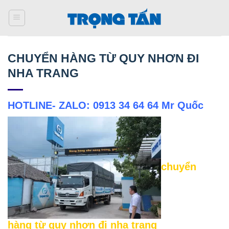
Bỏ
qua
nội
dung
CHUYỂN HÀNG TỪ QUY NHƠN ĐI
NHA TRANG
HOTLINE- ZALO: 0913 34 64 64 Mr Quốc
chuyển
hàng từ quy nhơn đi nha trang