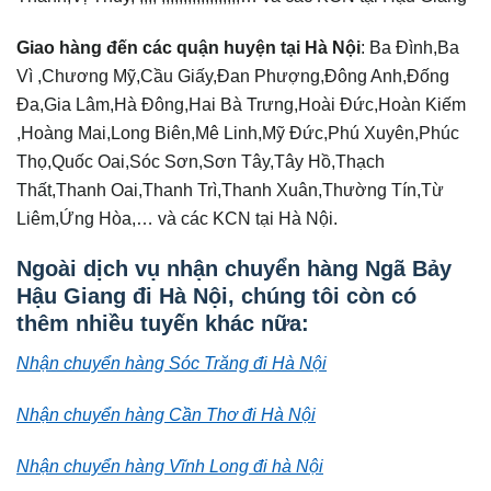
Giao hàng đến các quận huyện tại Hà Nội
: Ba Đình,Ba
Vì ,Chương Mỹ,Cầu Giấy,Đan Phượng,Đông Anh,Đống
Đa,Gia Lâm,Hà Đông,Hai Bà Trưng,Hoài Đức,Hoàn Kiếm
,Hoàng Mai,Long Biên,Mê Linh,Mỹ Đức,Phú Xuyên,Phúc
Thọ,Quốc Oai,Sóc Sơn,Sơn Tây,Tây Hồ,Thạch
Thất,Thanh Oai,Thanh Trì,Thanh Xuân,Thường Tín,Từ
Liêm,Ứng Hòa,… và các KCN tại Hà Nội.
Ngoài dịch vụ nhận chuyển hàng Ngã Bảy
Hậu Giang đi
Hà Nội
, chúng tôi còn có
thêm nhiều tuyến khác nữa:
Nhận chuyển hàng Sóc Trăng đi Hà Nội
Nhận chuyển hàng Cần Thơ đi Hà Nội
Nhận chuyển hàng Vĩnh Long đi hà Nội