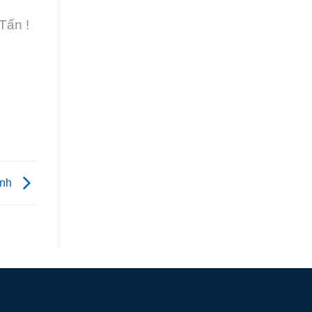
Tấn !
inh