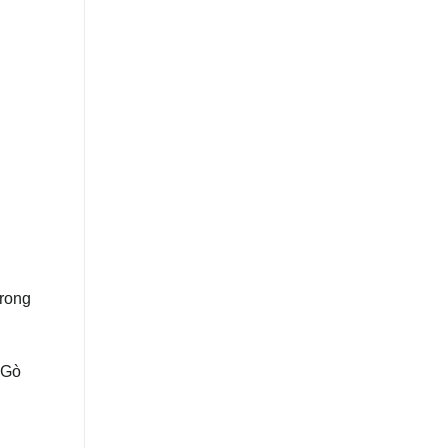
trong
 Gò