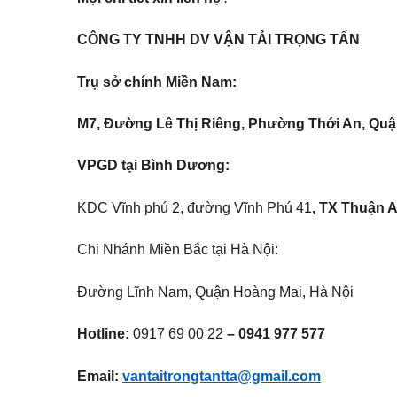
CÔNG TY TNHH DV VẬN TẢI TRỌNG TẤN
Trụ
sở
chính Miền Nam:
M7, Đường Lê
Thị
Riêng, Phường Thới An, Quậ
VPGD tại Bình Dương:
KDC Vĩnh phú 2, đường Vĩnh Phú 41
, TX Thuận 
Chi Nhánh Miền Bắc tại Hà Nội:
Đường Lĩnh Nam, Quận Hoàng Mai, Hà Nội
Hotline:
0917 69 00 22
–
0941 977 57
7
Email:
vantaitrongtantta@gmail.com