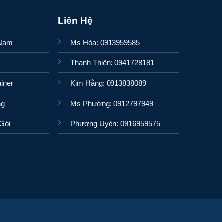
Liên Hệ
 Nam
Ms Hòa: 0913959585
Thanh Thiên: 0941728181
iner
Kim Hằng: 0913838089
ng
Ms Phường: 0912797949
Gói
Phương Uyên: 0916959575