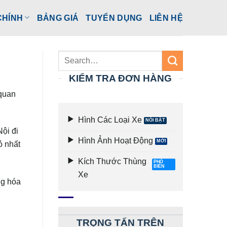
CHÍNH
BẢNG GIÁ
TUYỂN DỤNG
LIÊN HỆ
KIỂM TRA ĐƠN HÀNG
 quan
Hình Các Loại Xe
ội đi
Hình Ảnh Hoạt Động
ỏ nhất
Kích Thước Thùng
Xe
ng hóa
TRỌNG TẤN TRÊN