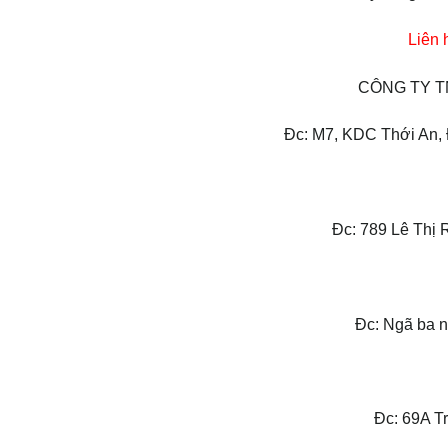
Liên 
CÔNG TY T
Đc: M7, KDC Thới An, Đ
Đc: 789 Lê Thị 
Đc: Ngã ba n
Đc: 69A T