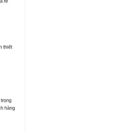
á rẻ
 thiết
 trọng
ch hàng