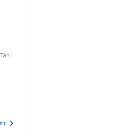
Tấn !
inh