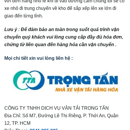
với đơn hàng nhỏ lẻ khi đi vào đường cấm chúng tối sẽ có
xe nhỏ đi trung chuyển về kho để sắp xếp lên xe lớn đi
giao đến từng tỉnh.
Lưu ý : Để đảm bảo an toàn trong suốt quá trình vận
chuyển quý khách vui lòng cung cấp đầy đủ hóa đơn,
chứng từ liên quan đến hàng hóa cần vận chuyển .
Mọi chi tiết xin vui lòng liên hệ :
CÔNG TY TNHH DỊCH VỤ VẬN TẢI TRỌNG TẤN
Địa Chỉ: Số M7, Đường Lê Thị Riêng, P. Thới An, Quận
12, TP. HCM