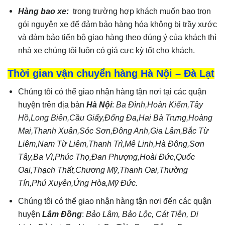
Hàng bao xe:
trong trường hợp khách muốn bao trọn
gói nguyên xe để đảm bảo hàng hóa không bị trầy xước
và đảm bảo tiến bộ giao hàng theo đúng ý của khách thì
nhà xe chúng tôi luôn có giá cực kỳ tốt cho khách.
Thời gian vận chuyển hàng Hà Nội – Đà Lạt
Chúng tôi có thể giao nhận hàng tận nơi tại các quận
huyện trên địa bàn
Hà Nội
:
Ba Đình,Hoàn Kiếm,Tây
Hồ,Long Biên,Cầu Giấy,Đống Đa,Hai Bà Trưng,Hoàng
Mai,Thanh Xuân,Sóc Sơn,Đông Anh,Gia Lâm,Bắc Từ
Liêm,Nam Từ Liêm,Thanh Trì,Mê Linh,Hà Đông,Sơn
Tây,Ba Vì,Phúc Thọ,Đan Phượng,Hoài Đức,Quốc
Oai,Thạch Thất,Chương Mỹ,Thanh Oai,Thường
Tín,Phú Xuyên,Ứng Hòa,Mỹ Đức.
Chúng tôi có thể giao nhận hàng tận nơi đến các quận
huyện
Lâm Đồng
:
Bảo Lâm, Bảo Lộc, Cát Tiên, Di