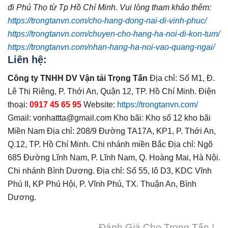
đi
Phú Thọ
từ Tp Hồ Chí Minh.
Vui lòng tham khảo thêm:
https://trongtanvn.com/cho-hang-dong-nai-di-vinh-phuc/
https://trongtanvn.com/chuyen-cho-hang-ha-noi-di-kon-tum/
https://trongtanvn.com/nhan-hang-ha-noi-vao-quang-ngai/
Liên hệ:
Công ty TNHH DV Vận tải Trọng Tấn
Địa chỉ: Số M1, Đ.
Lê Thị Riêng, P. Thới An, Quận 12, TP. Hồ Chí Minh. Điện
thoại:
0917 45 65 95
Website:
https://trongtanvn.com/
Gmail: vonhattta@gmail.com Kho bãi: Kho số 12 kho bãi
Miền Nam Địa chỉ: 208/9 Đường TA17A, KP1, P. Thới An,
Q.12, TP. Hồ Chí Minh. Chi nhánh miền Bắc Địa chỉ: Ngõ
685 Đường Lĩnh Nam, P. Lĩnh Nam, Q. Hoàng Mai, Hà Nội.
Chi nhánh Bình Dương. Địa chỉ: Số 55, lô D3, KDC Vĩnh
Phú II, KP Phú Hội, P. Vĩnh Phú, TX. Thuận An, Bình
Dương.
Đánh Giá Cho Trọng Tấn !