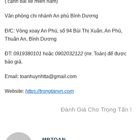
( cạnh bãi xe miền nam)
Văn phòng chi nhánh An phú Bình Dương
Đ/C: Vòng xoay An Phú, số 94 Bùi Thị Xuân, An Phú,
Thuận An, Bình Dương
ĐT:
0919380101
hoặc
0902032122
(mr. Toàn) để được
báo giá.
Email: toanhuynhtta@gmail.com
Website:
https://trongtanvn.com
Đánh Giá Cho Trọng Tấn !
MRTOAN