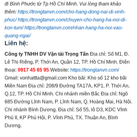
đi
Bình Phước
từ Tp Hồ Chí Minh.
Vui lòng tham khảo
thêm:
https://trongtanvn.com/cho-hang-dong-nai-di-vinh-
phuc/
https://trongtanvn.com/chuyen-cho-hang-ha-noi-di-
kon-tum/
https://trongtanvn.com/nhan-hang-ha-noi-vao-
quang-ngai/
Liên hệ:
Công ty TNHH DV Vận tải Trọng Tấn
Địa chỉ: Số M1, Đ.
Lê Thị Riêng, P. Thới An, Quận 12, TP. Hồ Chí Minh. Điện
thoại:
0917 45 65 95
Website:
https://trongtanvn.com/
Gmail: vonhattta@gmail.com Kho bãi: Kho số 12 kho bãi
Miền Nam Địa chỉ: 208/9 Đường TA17A, KP1, P. Thới An,
Q.12, TP. Hồ Chí Minh. Chi nhánh miền Bắc Địa chỉ: Ngõ
685 Đường Lĩnh Nam, P. Lĩnh Nam, Q. Hoàng Mai, Hà Nội.
Chi nhánh Bình Dương. Địa chỉ: Số 55, lô D3, KDC Vĩnh
Phú II, KP Phú Hội, P. Vĩnh Phú, TX. Thuận An, Bình
Dương.