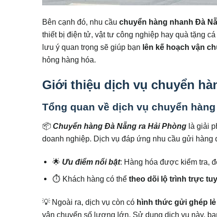
Bên cạnh đó, nhu cầu
chuyển hàng nhanh Đà Nẵ
thiết bị điện tử, vật tư công nghiệp hay quà tặng c
lưu ý quan trọng sẽ giúp bạn
lên kế hoạch vận c
hỏng hàng hóa.
Giới thiệu dịch vụ chuyển h
Tổng quan về dịch vụ chuyển hàng
📦
Chuyển hàng Đà Nẵng ra Hải Phòng
là giải 
doanh nghiệp. Dịch vụ đáp ứng nhu cầu gửi hàng đa
🌟
Ưu điểm nổi bật
: Hàng hóa được kiểm tra, đ
⏱ Khách hàng có thể
theo dõi lộ trình trực tu
💡 Ngoài ra, dịch vụ còn có
hình thức gửi ghép l
vận chuyển số lượng lớn. Sử dụng dịch vụ này, b