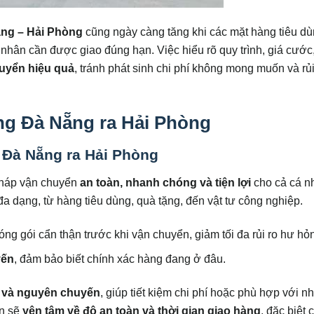
ng – Hải Phòng
cũng ngày càng tăng khi các mặt hàng tiêu dù
á nhân cần được giao đúng hạn. Việc hiểu rõ quy trình, giá cước
huyển hiệu quả
, tránh phát sinh chi phí không mong muốn và rủ
àng Đà Nẵng ra Hải Phòng
 Đà Nẵng ra Hải Phòng
pháp vận chuyển
an toàn, nhanh chóng và tiện lợi
cho cả cá n
 dạng, từ hàng tiêu dùng, quà tặng, đến vật tư công nghiệp.
óng gói cẩn thận trước khi vận chuyển, giảm tối đa rủi ro hư hỏ
yến
, đảm bảo biết chính xác hàng đang ở đâu.
ẻ và nguyên chuyến
, giúp tiết kiệm chi phí hoặc phù hợp với n
ạn sẽ
yên tâm về độ an toàn và thời gian giao hàng
, đặc biệt 