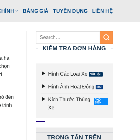
CHÍNH
BẢNG GIÁ
TUYỂN DỤNG
LIÊN HỆ
KIỂM TRA ĐƠN HÀNG
a hai
 chọn
Hình Các Loại Xe
i
Hình Ảnh Hoạt Động
hỏ đến
Kích Thước Thùng
 trình
Xe
TRỌNG TẤN TRÊN