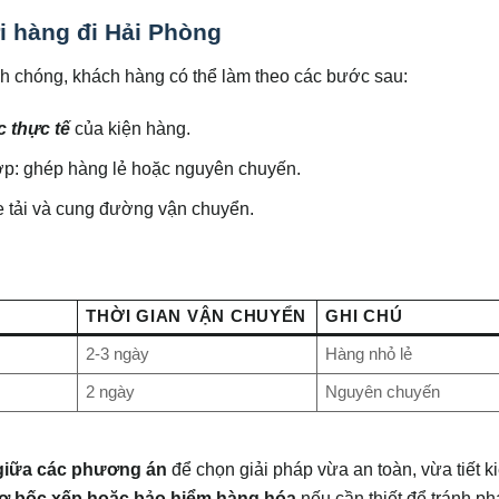
i hàng đi Hải Phòng
 chóng, khách hàng có thể làm theo các bước sau:
c thực tế
của kiện hàng.
p: ghép hàng lẻ hoặc nguyên chuyến.
e tải và cung đường vận chuyển.
THỜI GIAN VẬN CHUYỂN
GHI CHÚ
2-3 ngày
Hàng nhỏ lẻ
2 ngày
Nguyên chuyến
 giữa các phương án
để chọn giải pháp vừa an toàn, vừa tiết k
trợ bốc xếp hoặc bảo hiểm hàng hóa
nếu cần thiết để tránh ph