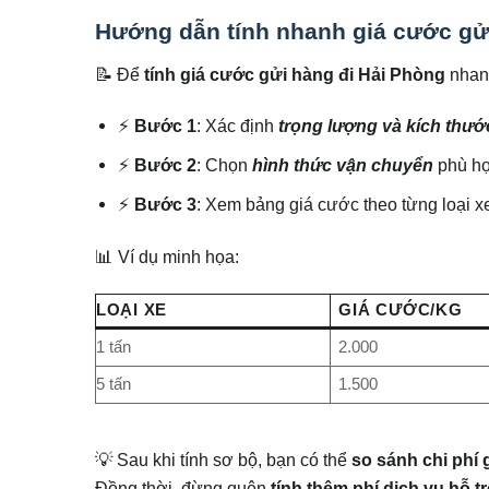
Hướng dẫn tính nhanh giá cước gử
📝 Để
tính giá cước gửi hàng đi Hải Phòng
nhanh
⚡
Bước 1
: Xác định
trọng lượng và kích thướ
⚡
Bước 2
: Chọn
hình thức vận chuyển
phù hợ
⚡
Bước 3
: Xem bảng giá cước theo từng loại x
📊 Ví dụ minh họa:
LOẠI XE
GIÁ CƯỚC/KG
1 tấn
2.000
5 tấn
1.500
💡 Sau khi tính sơ bộ, bạn có thể
so sánh chi phí
Đồng thời, đừng quên
tính thêm phí dịch vụ hỗ 