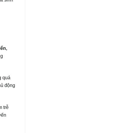
yển,
ng
g quá
hủ động
m trễ
yển