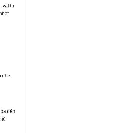
, vật tư
 nhất
ỏ nhẹ.
hóa đến
phù