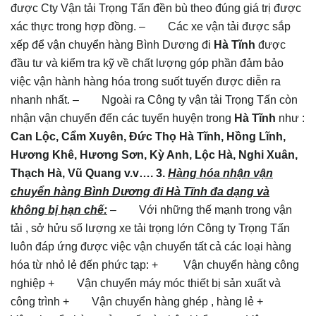
được Cty Vận tải Trọng Tấn đền bù theo đúng giá trị được
xác thực trong hợp đồng. – Các xe vận tải được sắp
xếp để vận chuyển hàng Bình Dương đi
Hà Tĩnh
được
đầu tư và kiểm tra kỹ về chất lượng góp phần đảm bảo
việc vận hành hàng hóa trong suốt tuyến được diễn ra
nhanh nhất. – Ngoài ra Công ty vận tải Trọng Tấn còn
nhận vận chuyển đến các tuyến huyện trong
Hà Tĩnh
như :
Can Lộc, Cẩm Xuyên, Đức Thọ Hà Tĩnh, Hồng Lĩnh,
Hương Khê, Hương Sơn, Kỳ Anh, Lộc Hà, Nghi Xuân,
Thạch Hà, Vũ Quang v.v….
3.
Hàng hóa nhận vận
chuyển hàng Bình Dương đi Hà Tĩnh đa dạng và
không bị hạn chế:
– Với những thế mạnh trong vận
tải , sở hửu số lượng xe tải trọng lớn Công ty Trọng Tấn
luôn đáp ứng được việc vận chuyển tất cả các loại hàng
hóa từ nhỏ lẻ đến phức tạp: + Vận chuyển hàng công
nghiệp + Vận chuyển máy móc thiết bị sản xuất và
công trình + Vận chuyển hàng ghép , hàng lẻ +