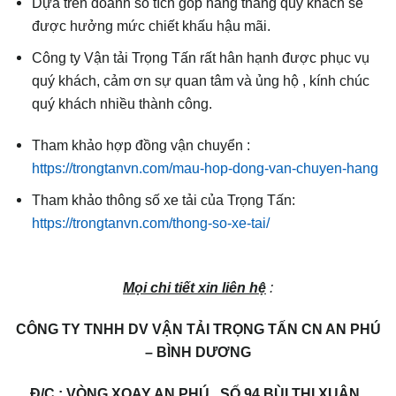
Dựa trên doanh số tích góp hàng tháng quý khách sẽ
được hưởng mức chiết khấu hậu mãi.
Công ty Vận tải Trọng Tấn rất hân hạnh được phục vụ
quý khách, cảm ơn sự quan tâm và ủng hộ , kính chúc
quý khách nhiều thành công.
Tham khảo hợp đồng vận chuyển :
https://trongtanvn.com/mau-hop-dong-van-chuyen-hang
Tham khảo thông số xe tải của Trọng Tấn:
https://trongtanvn.com/thong-so-xe-tai/
Mọi chi tiết xin liên hệ
:
CÔNG TY TNHH DV VẬN TẢI TRỌNG TẤN CN AN PHÚ
– BÌNH DƯƠNG
Đ/C : VÒNG XOAY AN PHÚ , SỐ 94 BÙI THỊ XUÂN ,