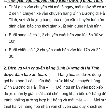
1.
Thời gian vận chuyển hàng Bình Dương đi Hà Tĩnh
:
Thời gian vận chuyển chỉ mất 3 ngày, mỗi ngày sẽ có từ
2 đến 4 chuyến xe vận chuyển hàng Bình Dương đi
Hà
Tĩnh,
với số lượng hàng hóa nhận vận chuyển luôn ổn
định đảm bảo cho thời gian xuất bến đúng hành trình.
Buổi sáng sẽ có 1, 2 chuyến xuất bến vào lúc 5h 30 và
10h.
Buổi chiều có 1,2 chuyến xuất bến vào lúc 17h và 22h
30.
2
.
Dịch vụ vận chuyển hàng Bình Dương đi Hà Tĩnh
được đảm bảo an toàn:
– Hàng hóa sẽ được đóng
gói bao bọc 1 cách cẩn thận trước khi vận chuyển hàng
Bình Dương đi
Hà Tĩnh
– Đội ngũ nhân viên bốc xếp
được quản lý giảm sát chặt chẻ trong khâu bốc dỡ hàng để
tránh những trường hợp hư hỏng và mất mát. – Mọi sự
thiệt hại về hàng hóa nhận vận chuyển của quý khách sẽ