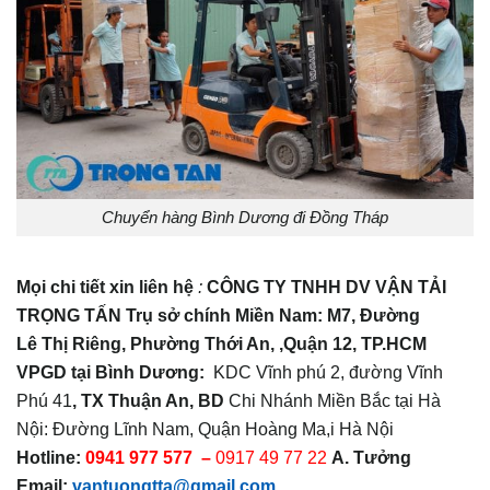
Chuyển hàng Bình Dương đi Đồng Tháp
Mọi chi tiết xin liên hệ
:
CÔNG TY TNHH DV VẬN TẢI
TRỌNG TẤN
Trụ
sở
chính Miền Nam:
M7, Đường
Lê
Thị
Riêng, Phường Thới An, ,Quận 12, TP.HCM
VPGD tại Bình Dương:
KDC Vĩnh phú 2, đường Vĩnh
Phú 41
, TX Thuận An, BD
Chi Nhánh Miền Bắc tại Hà
Nội: Đường Lĩnh Nam, Quận Hoàng Ma,i Hà Nội
Hotline:
0941 977 577 –
0917 49 77 22
A. Tưởng
Email:
vantuongtta@gmail.com