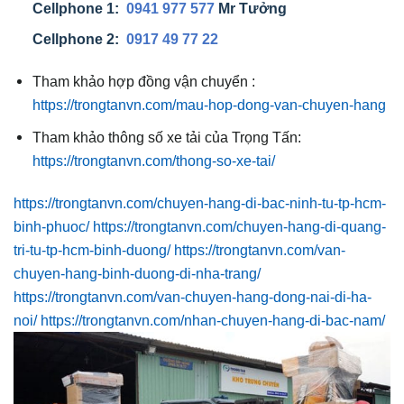
Cellphone 1:
0941 977 577
Mr Tưởng
Cellphone 2:
0917 49 77 22
Tham khảo hợp đồng vận chuyển :
https://trongtanvn.com/mau-hop-dong-van-chuyen-hang
Tham khảo thông số xe tải của Trọng Tấn:
https://trongtanvn.com/thong-so-xe-tai/
https://trongtanvn.com/chuyen-hang-di-bac-ninh-tu-tp-hcm-
binh-phuoc/
https://trongtanvn.com/chuyen-hang-di-quang-
tri-tu-tp-hcm-binh-duong/
https://trongtanvn.com/van-
chuyen-hang-binh-duong-di-nha-trang/
https://trongtanvn.com/van-chuyen-hang-dong-nai-di-ha-
noi/
https://trongtanvn.com/nhan-chuyen-hang-di-bac-nam/