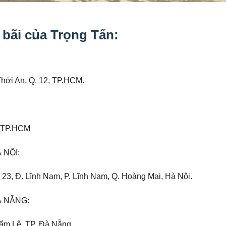
 bãi của Trọng Tấn:
Thới An, Q. 12, TP.HCM.
12 TP.HCM
 NỘI:
õ 23, Đ. Lĩnh Nam, P. Lĩnh Nam, Q. Hoàng Mai, Hà Nội.
À NẴNG:
Cẩm Lệ, TP. Đà Nẵng.