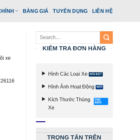
CHÍNH
BẢNG GIÁ
TUYỂN DỤNG
LIÊN HỆ
KIỂM TRA ĐƠN HÀNG
ội xe
Hình Các Loại Xe
8226116
Hình Ảnh Hoạt Động
Kích Thước Thùng
Xe
TRỌNG TẤN TRÊN