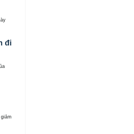
gày
h đi
của
g giảm