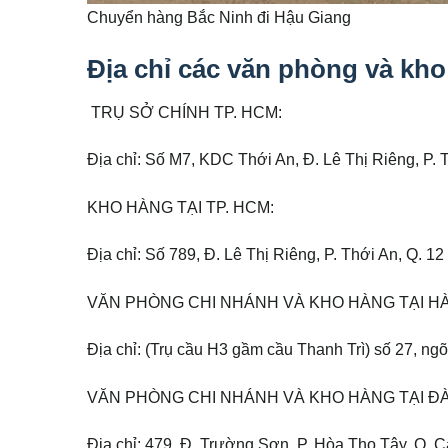
Chuyển hàng Bắc Ninh đi Hậu Giang
Địa chỉ các văn phòng và kho
TRỤ SỞ CHÍNH TP. HCM:
Địa chỉ: Số M7, KDC Thới An, Đ. Lê Thị Riêng, P. 
KHO HÀNG TẠI TP. HCM:
Địa chỉ: Số 789, Đ. Lê Thị Riêng, P. Thới An, Q. 
VĂN PHÒNG CHI NHÁNH VÀ KHO HÀNG TẠI HÀ
Địa chỉ: (Trụ cầu H3 gầm cầu Thanh Trì) số 27, ng
VĂN PHÒNG CHI NHÁNH VÀ KHO HÀNG TẠI Đ
Địa chỉ: 479, Đ. Trường Sơn, P. Hòa Thọ Tây, Q. 