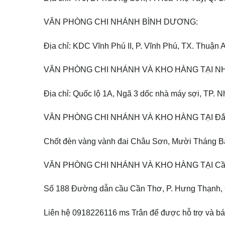
VĂN PHÒNG CHI NHÁNH BÌNH DƯƠNG:
Địa chỉ: KDC Vĩnh Phú II, P. Vĩnh Phú, TX. Thuận
VĂN PHÒNG CHI NHÁNH VÀ KHO HÀNG TẠI N
Địa chỉ: Quốc lộ 1A, Ngã 3 dốc nhà máy sợi, TP. 
VĂN PHÒNG CHI NHÁNH VÀ KHO HÀNG TẠI Đắk
Chốt đèn vàng vành đai Châu Sơn, Mười Tháng Ba
VĂN PHÒNG CHI NHÁNH VÀ KHO HÀNG TẠI Cầ
Số 188 Đường dẫn cầu Cần Thơ, P. Hưng Thạnh, 
Liên hệ 0918226116 ms Trân để được hỗ trợ và báo 