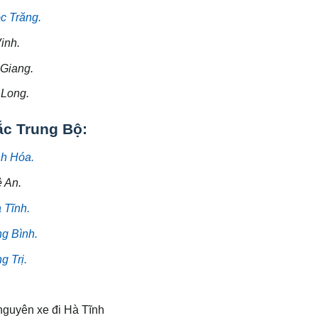
c Trăng.
inh.
 Giang.
 Long.
ắc Trung Bộ:
nh Hóa.
 An.
 Tĩnh.
g Bình.
 Trị.
guyên xe đi Hà Tĩnh