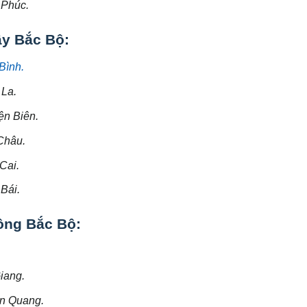
 Phúc.
ây Bắc Bộ:
Bình.
 La.
ện Biên.
Châu.
Cai.
Bái.
ông Bắc Bộ:
iang.
ên Quang.