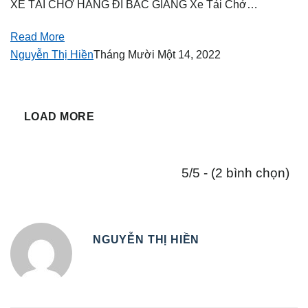
XE TẢI CHỞ HÀNG ĐI BẮC GIANG Xe Tải Chở…
Read More
Nguyễn Thị Hiền
Tháng Mười Một 14, 2022
LOAD MORE
5/5 - (2 bình chọn)
NGUYỄN THỊ HIỀN