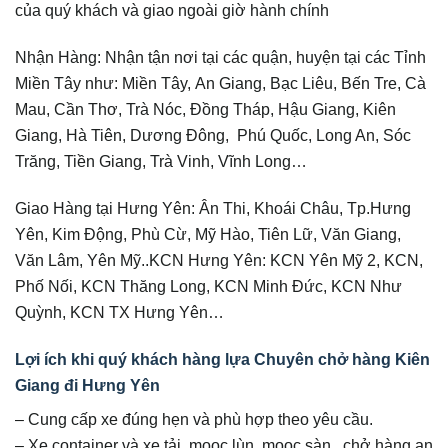
của quý khách và giao ngoài giờ hành chính
Nhận Hàng: Nhận tận nơi tại các quận, huyện tại các Tỉnh
Miền Tây như: Miền Tây, An Giang, Bạc Liêu, Bến Tre, Cà
Mau, Cần Thơ, Trà Nóc, Đồng Tháp, Hậu Giang, Kiên
Giang, Hà Tiên, Dương Đông, Phú Quốc, Long An, Sóc
Trăng, Tiền Giang, Trà Vinh, Vĩnh Long…
Giao Hàng tại Hưng Yên: Ân Thi, Khoái Châu, Tp.Hưng
Yên, Kim Động, Phù Cừ, Mỹ Hào, Tiên Lữ, Văn Giang,
Văn Lâm, Yên Mỹ..KCN Hưng Yên: KCN Yên Mỹ 2, KCN,
Phố Nối, KCN Thăng Long, KCN Minh Đức, KCN Như
Quỳnh, KCN TX Hưng Yên…
Lợi ích khi quý khách hàng lựa Chuyên chở hàng Kiên
Giang đi Hưng Yên
– Cung cấp xe đúng hẹn và phù hợp theo yêu cầu.
– Xe container và xe tải, mooc lùn, mooc sàn.. chở hàng an