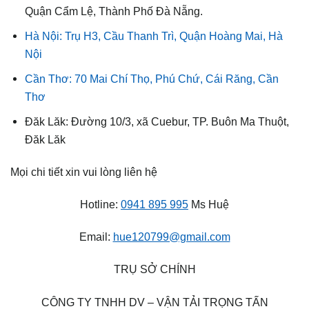
Quận Cẩm Lệ, Thành Phố Đà Nẵng.
Hà Nội: Trụ H3, Cầu Thanh Trì, Quận Hoàng Mai, Hà
Nội
Cần Thơ: 70 Mai Chí Thọ, Phú Chứ, Cái Răng, Cần
Thơ
Đăk Lăk: Đường 10/3, xã Cuebur, TP. Buôn Ma Thuột,
Đăk Lăk
Mọi chi tiết xin vui lòng liên hệ
Hotline:
0941 895 995
Ms Huệ
Email:
hue120799@gmail.com
TRỤ SỞ CHÍNH
CÔNG TY TNHH DV – VẬN TẢI TRỌNG TẤN