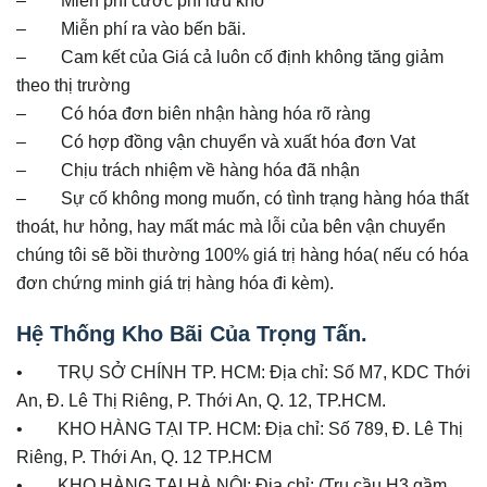
– Miễn phí cước phí lưu kho
– Miễn phí ra vào bến bãi.
– Cam kết của Giá cả luôn cố định không tăng giảm
theo thị trường
– Có hóa đơn biên nhận hàng hóa rõ ràng
– Có hợp đồng vận chuyển và xuất hóa đơn Vat
– Chịu trách nhiệm về hàng hóa đã nhận
– Sự cố không mong muốn, có tình trạng hàng hóa thất
thoát, hư hỏng, hay mất mác mà lỗi của bên vận chuyển
chúng tôi sẽ bồi thường 100% giá trị hàng hóa( nếu có hóa
đơn chứng minh giá trị hàng hóa đi kèm).
Hệ Thống Kho Bãi Của Trọng Tấn.
• TRỤ SỞ CHÍNH TP. HCM: Địa chỉ: Số M7, KDC Thới
An, Đ. Lê Thị Riêng, P. Thới An, Q. 12, TP.HCM.
• KHO HÀNG TẠI TP. HCM: Địa chỉ: Số 789, Đ. Lê Thị
Riêng, P. Thới An, Q. 12 TP.HCM
• KHO HÀNG TẠI HÀ NỘI: Địa chỉ: (Trụ cầu H3 gầm