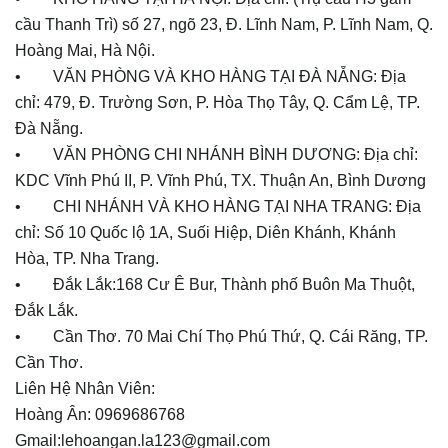
cầu Thanh Trì) số 27, ngõ 23, Đ. Lĩnh Nam, P. Lĩnh Nam, Q.
Hoàng Mai, Hà Nội.
• VĂN PHÒNG VÀ KHO HÀNG TẠI ĐÀ NẴNG: Địa
chỉ: 479, Đ. Trường Sơn, P. Hòa Thọ Tây, Q. Cẩm Lệ, TP.
Đà Nẵng.
• VĂN PHÒNG CHI NHÁNH BÌNH DƯƠNG: Địa chỉ:
KDC Vĩnh Phú II, P. Vĩnh Phú, TX. Thuận An, Bình Dương
• CHI NHÁNH VÀ KHO HÀNG TẠI NHA TRANG: Địa
chỉ: Số 10 Quốc lộ 1A, Suối Hiệp, Diên Khánh, Khánh
Hòa, TP. Nha Trang.
• Đắk Lắk:168 Cư Ê Bur, Thành phố Buôn Ma Thuột,
Đắk Lắk.
• Cần Thơ. 70 Mai Chí Thọ Phú Thứ, Q. Cái Răng, TP.
Cần Thơ.
Liên Hệ Nhân Viên:
Hoàng Ân: 0969686768
Gmail:lehoangan.la123@gmail.com