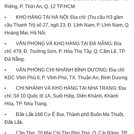
Riêng, P. Thới An, Q. 12 TP.HCM
• KHO HÀNG TẠI HÀ NỘI: Địa chỉ: (Trụ cầu H3 gầm
cầu Thanh Trì) số 27, ngõ 23, Đ. Lĩnh Nam, P. Lĩnh Nam, Q.
Hoàng Mai, Hà Nội.
• VĂN PHÒNG VÀ KHO HÀNG TẠI ĐÀ NẴNG: Địa
chỉ: 479, Đ. Trường Sơn, P. Hòa Thọ Tây, Q. Cẩm Lệ, TP.
Đà Nẵng.
• VĂN PHÒNG CHI NHÁNH BÌNH DƯƠNG: Địa chỉ:
KDC Vĩnh Phú II, P. Vĩnh Phú, TX. Thuận An, Bình Dương
• CHI NHÁNH VÀ KHO HÀNG TẠI NHA TRANG: Địa
chỉ: Số 10 Quốc lộ 1A, Suối Hiệp, Diên Khánh, Khánh
Hòa, TP. Nha Trang.
• Đắk Lắk:168 Cư Ê Bur, Thành phố Buôn Ma Thuột,
Đắk Lắk.
• Cần Thơ. 70 Mai Chí Thọ Phú Thứ, Q. Cái Răng, TP.