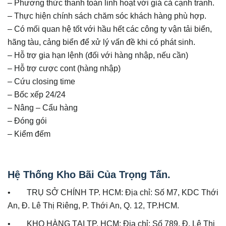
– Phương thức thanh toán linh hoạt với giá cả cạnh tranh.
– Thực hiện chính sách chăm sóc khách hàng phù hợp.
– Có mối quan hệ tốt với hầu hết các công ty vận tải biển,
hãng tàu, cảng biển để xử lý vấn đề khi có phát sinh.
– Hỗ trợ gia hạn lệnh (đối với hàng nhập, nếu cần)
– Hỗ trợ cược cont (hàng nhập)
– Cứu closing time
– Bốc xếp 24/24
– Nâng – Cẩu hàng
– Đóng gói
– Kiểm đếm
Hệ Thống Kho Bãi Của Trọng Tấn.
• TRỤ SỞ CHÍNH TP. HCM: Địa chỉ: Số M7, KDC Thới
An, Đ. Lê Thị Riêng, P. Thới An, Q. 12, TP.HCM.
• KHO HÀNG TẠI TP. HCM: Địa chỉ: Số 789, Đ. Lê Thị