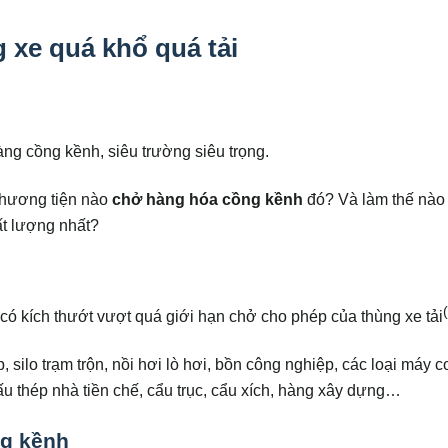
xe quá khổ quá tải
g cồng kềnh, siêu trường siêu trọng.
Phương tiện nào
chở hàng hóa cồng kềnh
đó? Và làm thế nào
t lượng nhất?
có kích thướt vượt quá giới hạn chở cho phép của thùng xe tải
 silo trạm trộn, nồi hơi lò hơi, bồn công nghiệp, các loại máy c
ấu thép nhà tiền chế, cẩu trục, cẩu xích, hàng xây dựng…
ng kềnh