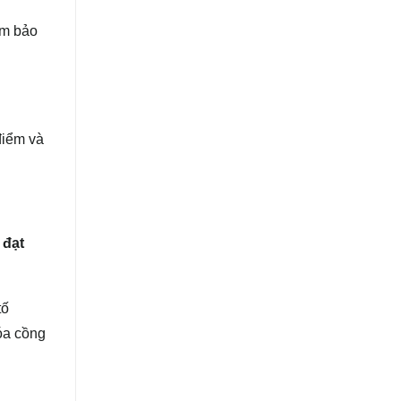
ảm bảo
điểm và
 đạt
tố
óa cồng