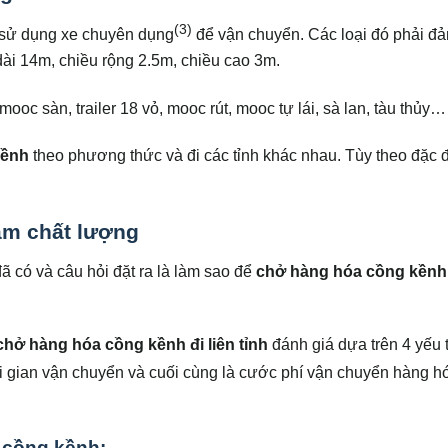
(3)
 sử dụng xe chuyên dụng
để vận chuyển. Các loại đó phải đ
ài 14m, chiều rộng 2.5m, chiều cao 3m.
ooc sàn, trailer 18 vỏ, mooc rút, mooc tự lái, sà lan, tàu thủy…
kềnh
theo phương thức và đi các tỉnh khác nhau. Tùy theo đặc 
m chất lượng
ã có và câu hỏi đặt ra là làm sao để
chở hàng hóa cồng kềnh
chở hàng hóa cồng kềnh đi liên tỉnh
đánh giá dựa trên 4 yếu 
ời gian vận chuyển và cuối cùng là cước phí vận chuyển hàng h
 cồng kềnh: