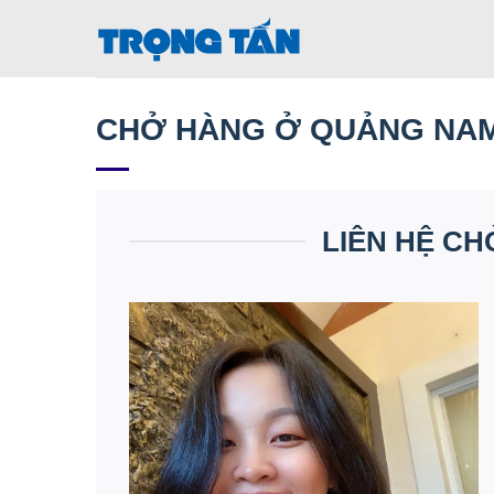
Bỏ
qua
nội
dung
CHỞ HÀNG Ở QUẢNG NA
LIÊN HỆ C