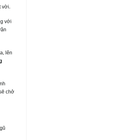
 vời.
g với
vận
a, lên
g
inh
sẽ chở
ngũ