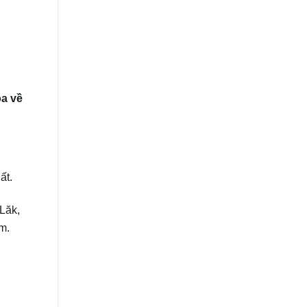
a về
ất.
Lăk,
m.