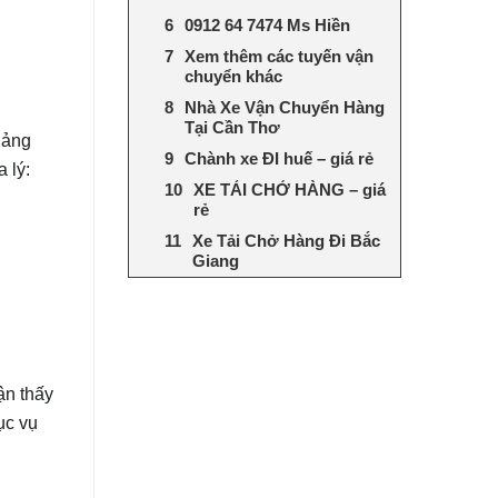
0912 64 7474 Ms Hiền
Xem thêm các tuyến vận
chuyển khác
Nhà Xe Vận Chuyển Hàng
Tại Cần Thơ
uảng
Chành xe ĐI huế – giá rẻ
 lý:
XE TẢI CHỞ HÀNG – giá
rẻ
Xe Tải Chở Hàng Đi Bắc
Giang
ận thấy
ục vụ