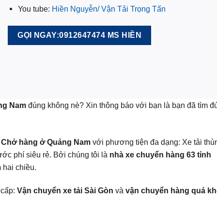
You tube:
Hiền Nguyễn/ Vận Tải Trọng Tấn
GỌI NGAY:0912647474 MS HIỀN
ảng Nam
đúng không nè? Xin thông báo với bạn là bạn đã tìm đ
 Chở hàng ở Quảng Nam
với phương tiện đa dạng: Xe tải thùn
ước phí siêu rẻ. Bởi chúng tôi là
nhà xe chuyển hàng 63 tỉnh
m
hai chiều.
 cấp:
Vận chuyển xe tải Sài Gòn
và
vận chuyển hàng quá kh