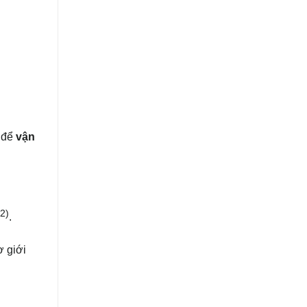
 để
vận
(2)
.
ơ giới