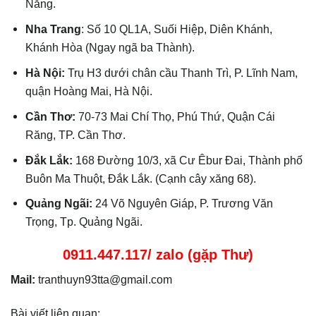
Nẵng.
Nha Trang
: Số 10 QL1A, Suối Hiệp, Diên Khánh,
Khánh Hòa (Ngay ngã ba Thành).
Hà Nội:
Trụ H3 dưới chân cầu Thanh Trì, P. Lĩnh Nam,
quận Hoàng Mai, Hà Nội.
Cần Thơ:
70-73 Mai Chí Thọ, Phú Thứ, Quận Cái
Răng, TP. Cần Thơ.
Đắk Lắk:
168 Đường 10/3, xã Cư Êbur Đai, Thành phố
Buôn Ma Thuột, Đắk Lắk. (Cạnh cây xăng 68).
Quảng Ngãi:
24 Võ Nguyên Giáp, P. Trương Văn
Trọng, Tp. Quảng Ngãi.
0911.447.117/ zalo (gặp Thư)
Mail:
tranthuyn93tta@gmail.com
Bài viết liên quan: