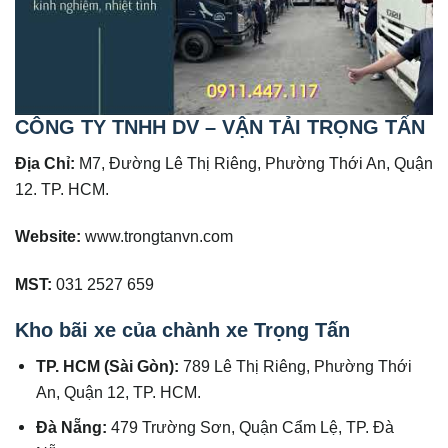
CÔNG TY TNHH DV – VẬN TẢI TRỌNG TẤN
Địa Chỉ:
M7, Đường Lê Thị Riêng, Phường Thới An, Quận
12. TP. HCM.
Website:
www.trongtanvn.com
MST:
031 2527 659
Kho bãi xe của chành xe Trọng Tấn
TP. HCM (Sài Gòn):
789 Lê Thị Riêng, Phường Thới
An, Quận 12, TP. HCM.
Đà Nẵng:
479 Trường Sơn, Quận Cẩm Lệ, TP. Đà