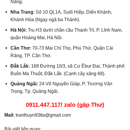
Nẵng.
Nha Trang
: Số 10 QL1A, Suối Hiệp, Diên Khánh,
Khánh Hòa (Ngay ngã ba Thành).
Hà Nội:
Trụ H3 dưới chân cầu Thanh Trì, P. Lĩnh Nam,
quận Hoàng Mai, Hà Nội.
Cần Thơ:
70-73 Mai Chí Thọ, Phú Thứ, Quận Cái
Răng, TP. Cần Thơ.
Đắk Lắk:
168 Đường 10/3, xã Cư Êbur Đai, Thành phố
Buôn Ma Thuột, Đắk Lắk. (Cạnh cây xăng 68).
Quảng Ngãi:
24 Võ Nguyên Giáp, P. Trương Văn
Trọng, Tp. Quảng Ngãi.
0911.447.117/ zalo (gặp Thư)
Mail:
tranthuyn93tta@gmail.com
Bài viết liên quan: