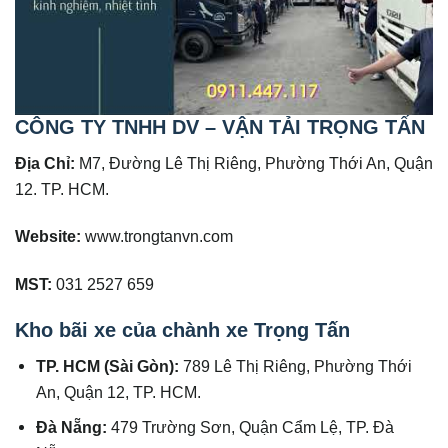
CÔNG TY TNHH DV – VẬN TẢI TRỌNG TẤN
Địa Chỉ:
M7, Đường Lê Thị Riêng, Phường Thới An, Quận
12. TP. HCM.
Website:
www.trongtanvn.com
MST:
031 2527 659
Kho bãi xe của chành xe Trọng Tấn
TP. HCM (Sài Gòn):
789 Lê Thị Riêng, Phường Thới
An, Quận 12, TP. HCM.
Đà Nẵng:
479 Trường Sơn, Quận Cẩm Lệ, TP. Đà