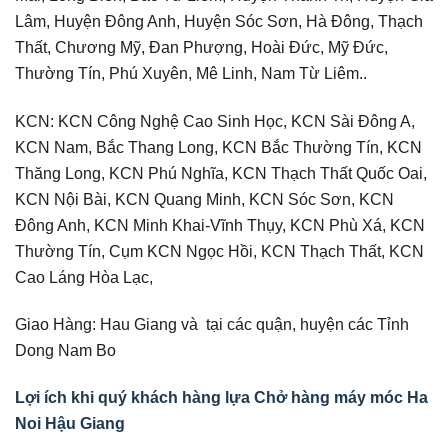
Lâm, Huyện Đông Anh, Huyện Sóc Sơn, Hà Đông, Thạch
Thất, Chương Mỹ, Đan Phượng, Hoài Đức, Mỹ Đức,
Thường Tín, Phú Xuyên, Mê Linh, Nam Từ Liêm..
KCN: KCN Công Nghệ Cao Sinh Học, KCN Sài Đông A,
KCN Nam, Bắc Thang Long, KCN Bắc Thường Tín, KCN
Thăng Long, KCN Phú Nghĩa, KCN Thạch Thất Quốc Oai,
KCN Nội Bài, KCN Quang Minh, KCN Sóc Sơn, KCN
Đông Anh, KCN Minh Khai-Vĩnh Thụy, KCN Phù Xá, KCN
Thường Tín, Cụm KCN Ngọc Hồi, KCN Thạch Thất, KCN
Cao Láng Hòa Lạc,
Giao Hàng: Hau Giang và tại các quận, huyện các Tỉnh
Dong Nam Bo
Lợi ích khi quý khách hàng lựa Chở hàng máy móc Ha
Noi Hậu Giang