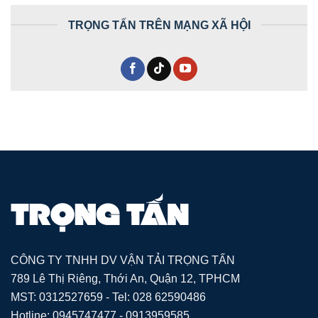
TRỌNG TẤN TRÊN MẠNG XÃ HỘI
CÔNG TY TNHH DV VẬN TẢI TRỌNG TẤN
789 Lê Thị Riêng, Thới An, Quận 12, TPHCM
MST: 0312527659 - Tel: 028 62590486
Hotline: 0945747477 - 0913959585