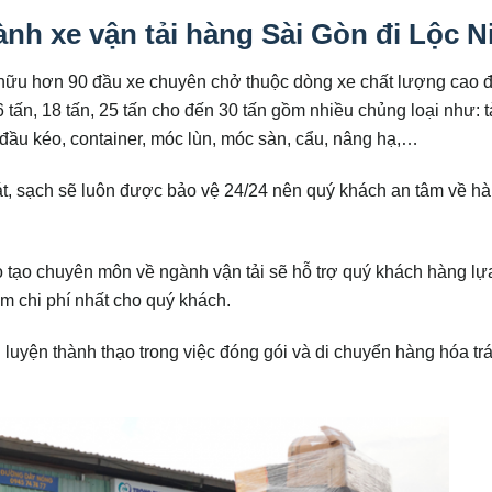
nh xe vận tải hàng Sài Gòn đi Lộc N
hữu hơn 90 đầu xe chuyên chở thuộc dòng xe chất lượng cao 
, 16 tấn, 18 tấn, 25 tấn cho đến 30 tấn gồm nhiều chủng loại như: t
xe đầu kéo, container, móc lùn, móc sàn, cẩu, nâng hạ,…
t, sạch sẽ luôn được bảo vệ 24/24 nên quý khách an tâm về h
o tạo chuyên môn về ngành vận tải sẽ hỗ trợ quý khách hàng lự
m chi phí nhất cho quý khách.
uyện thành thạo trong việc đóng gói và di chuyển hàng hóa trá