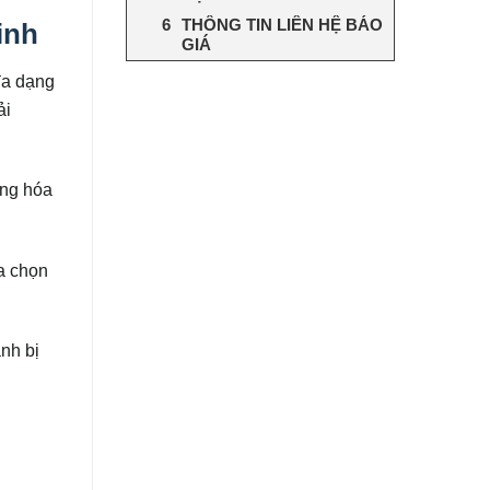
THÔNG TIN LIÊN HỆ BÁO
inh
GIÁ
đa dạng
ải
àng hóa
a chọn
nh bị