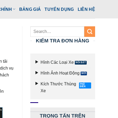
CHÍNH
BẢNG GIÁ
TUYỂN DỤNG
LIÊN HỆ
KIỂM TRA ĐƠN HÀNG
 tải
Hình Các Loại Xe
 dịch vụ
Hình Ảnh Hoạt Động
khách
Kích Thước Thùng
Xe
ên
TRỌNG TẤN TRÊN