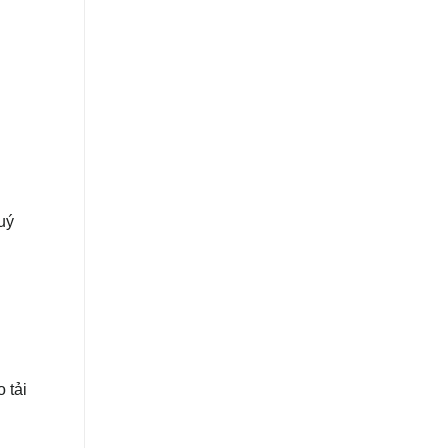
uý
 tải