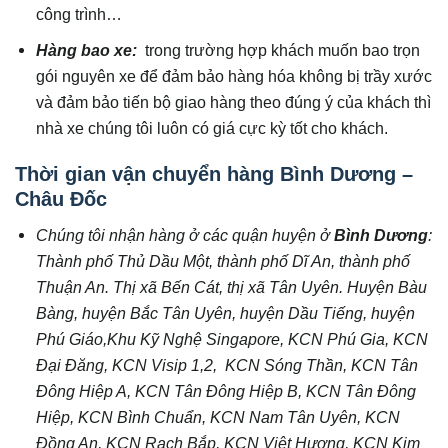
công trình…
Hàng bao xe:
trong trường hợp khách muốn bao trọn
gói nguyên xe để đảm bảo hàng hóa không bị trầy xước
và đảm bảo tiến bộ giao hàng theo đúng ý của khách thì
nhà xe chúng tôi luôn có giá cực kỳ tốt cho khách.
Thời gian vận chuyển hàng Bình Dương –
Châu Đốc
Chúng tôi nhận hàng ở các quận huyện ở
Bình Dương
:
Thành phố Thủ Dầu Một, thành phố Dĩ An, thành phố
Thuận An. Thị xã Bến Cát, thị xã Tân Uyên. Huyện Bàu
Bàng, huyện Bắc Tân Uyên, huyện Dầu Tiếng, huyện
Phú Giáo,Khu Kỹ Nghệ Singapore, KCN Phú Gia, KCN
Đại Đăng, KCN Visip 1,2, KCN Sóng Thần, KCN Tân
Đông Hiệp A, KCN Tân Đông Hiệp B, KCN Tân Đông
Hiệp, KCN Bình Chuẩn, KCN Nam Tân Uyên, KCN
Đồng An, KCN Rạch Bắp, KCN Việt Hương, KCN Kim