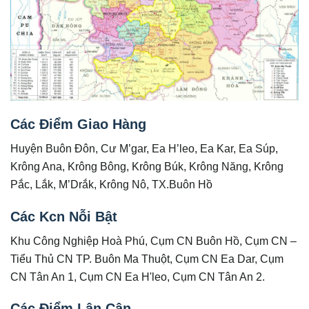
Các Điểm Giao Hàng
Huyện Buôn Đôn, Cư M’gar, Ea H’leo, Ea Kar, Ea Súp,
Krông Ana, Krông Bông, Krông Búk, Krông Năng, Krông
Pắc, Lắk, M’Drắk, Krông Nô, TX.Buôn Hồ
Các Kcn Nỗi Bật
Khu Công Nghiệp Hoà Phú, Cụm CN Buôn Hồ, Cụm CN –
Tiểu Thủ CN TP. Buôn Ma Thuột, Cụm CN Ea Dar, Cụm
CN Tân An 1, Cụm CN Ea Hʹleo, Cụm CN Tân An 2.
Các Điểm Lân Cận