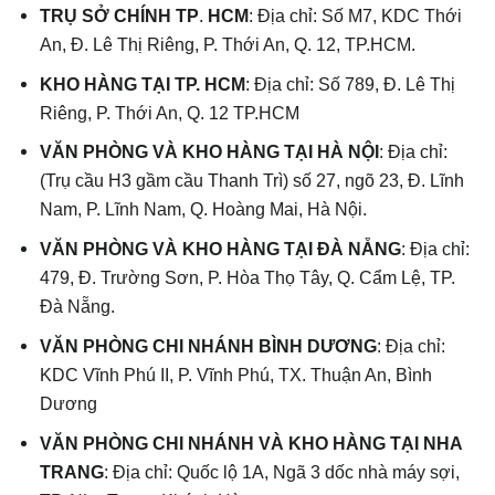
TRỤ SỞ CHÍNH TP
.
HCM
: Địa chỉ: Số M7, KDC Thới
An, Đ. Lê Thị Riêng, P. Thới An, Q. 12, TP.HCM.
KHO HÀNG TẠI TP. HCM
: Địa chỉ: Số 789, Đ. Lê Thị
Riêng, P. Thới An, Q. 12 TP.HCM
VĂN PHÒNG VÀ KHO HÀNG TẠI HÀ NỘI
: Địa chỉ:
(Trụ cầu H3 gầm cầu Thanh Trì) số 27, ngõ 23, Đ. Lĩnh
Nam, P. Lĩnh Nam, Q. Hoàng Mai, Hà Nội.
VĂN PHÒNG VÀ KHO HÀNG TẠI ĐÀ NẴNG
: Địa chỉ:
479, Đ. Trường Sơn, P. Hòa Thọ Tây, Q. Cẩm Lệ, TP.
Đà Nẵng.
VĂN PHÒNG CHI NHÁNH BÌNH DƯƠNG
: Địa chỉ:
KDC Vĩnh Phú II, P. Vĩnh Phú, TX. Thuận An, Bình
Dương
VĂN PHÒNG CHI NHÁNH VÀ KHO HÀNG TẠI NHA
TRANG
: Địa chỉ: Quốc lộ 1A, Ngã 3 dốc nhà máy sợi,