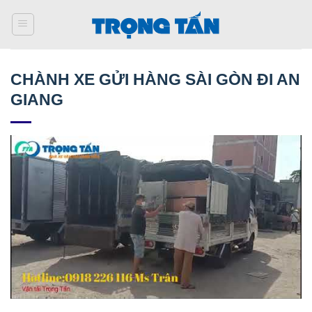
Bỏ
qua
nội
dung
CHÀNH XE GỬI HÀNG SÀI GÒN ĐI AN
GIANG