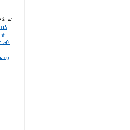
Bắc và
 Hà
ình
e Gửi
iang