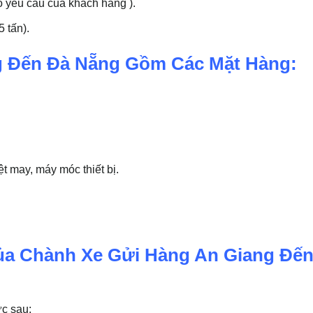
o yêu cầu của khách hàng ).
 tấn).
g Đến Đà Nẵng Gồm Các Mặt Hàng:
 may, máy móc thiết bị.
a Chành Xe Gửi Hàng An Giang Đến
c sau: