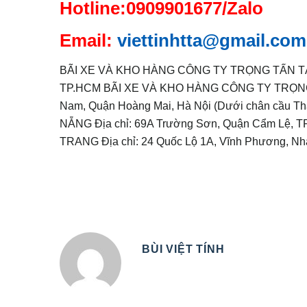
Hotline:0909901677/Zalo
Email:
viettinhtta@gmail.com
BÃI XE VÀ KHO HÀNG CÔNG TY TRỌNG TẤN TẠI TP
TP.HCM BÃI XE VÀ KHO HÀNG CÔNG TY TRỌNG TẤ
Nam, Quận Hoàng Mai, Hà Nội (Dưới chân cầu
NẴNG Địa chỉ: 69A Trường Sơn, Quận Cẩm Lệ
TRANG Địa chỉ: 24 Quốc Lộ 1A, Vĩnh Phương, Nh
BÙI VIỆT TÍNH