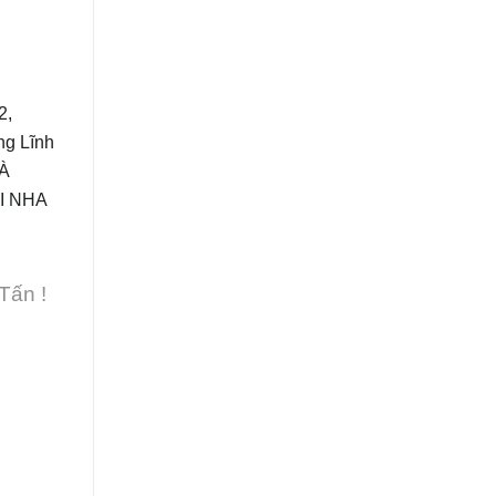
2,
g Lĩnh
ĐÀ
I NHA
Tấn !