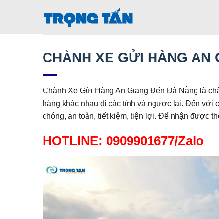
Bỏ
qua
nội
dung
CHÀNH XE GỬI HÀNG AN 
Chành Xe Gửi Hàng An Giang Đến Đà Nẵng là chà
hàng khác nhau đi các tỉnh và ngược lại. Đến với 
chóng, an toàn, tiết kiệm, tiện lợi. Để nhận được
HOTLINE: 0909901677/Zalo