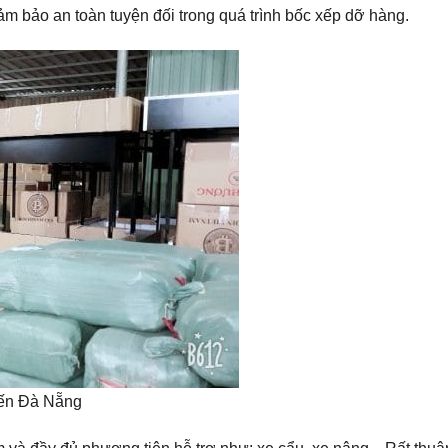
ảm bảo an toàn tuyện đối trong quá trình bốc xếp dỡ hàng.
Đến Đà Nẵng
và đầy đủ phương tiện hỗ trợ như: xe cẩu, xe nâng,.. Rất thuận