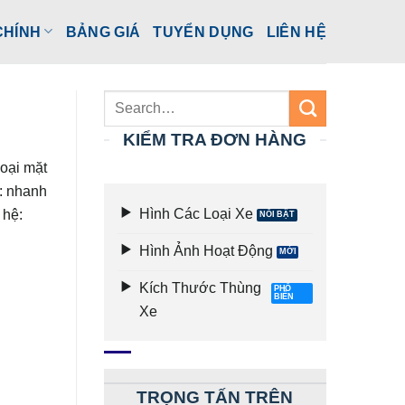
CHÍNH
BẢNG GIÁ
TUYỂN DỤNG
LIÊN HỆ
KIỂM TRA ĐƠN HÀNG
oại mặt
 : nhanh
Hình Các Loại Xe
 hệ:
Hình Ảnh Hoạt Động
Kích Thước Thùng
Xe
TRỌNG TẤN TRÊN