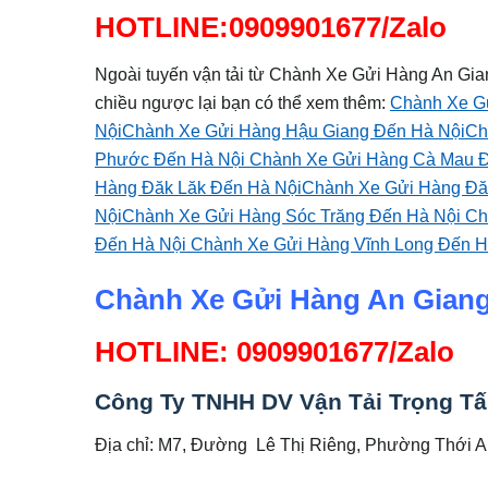
HOTLINE:0909901677/Zalo
Ngoài tuyến vận tải từ Chành Xe Gửi Hàng An Gia
chiều ngược lại bạn có thể xem thêm:
Chành Xe G
Nội
Chành Xe Gửi Hàng Hậu Giang Đến Hà Nội
Ch
Phước Đến Hà Nội
Chành Xe Gửi Hàng Cà Mau 
Hàng Đăk Lăk Đến Hà Nội
Chành Xe Gửi Hàng Đă
Nội
Chành Xe Gửi Hàng Sóc Trăng Đến Hà Nội
Ch
Đến Hà Nội
Chành Xe Gửi Hàng Vĩnh Long Đến H
Chành Xe Gửi Hàng An Giang
HOTLINE: 0909901677/Zalo
Công Ty TNHH DV Vận Tải Trọng T
Địa chỉ: M7, Đường Lê Thị Riêng, Phường Thới 