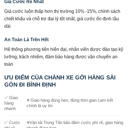
Giá Cước Rẻ Nhất
Giá cước luôn thấp hơn thị trường 10% -15%, chính sách
chiết khấu và chỗ trợ đại lý tốt nhất, giá cước ổn định lâu
dài
An Toàn Là Trên Hết
Hệ thống phương tiện hiện đại, nhân viên được đào tạo kỹ
lưỡng, trách nhiệm, đảm bảo hàng được vận chuyển an
toàn
ƯU ĐIỂM CỦA CHÀNH XE GỞI HÀNG SÀI
GÒN ĐI BÌNH ĐỊNH
✅ Giao
⭐
Giao hàng đúng hẹn, đúng thời gian cam kết
hàng
chính là uy tín
nhanh
✅ Cước
⭐
Vận tải Trọng Tấn bảo đảm cước phí rẻ, giao hàng
phí rẻ
nhanh đúng hạn