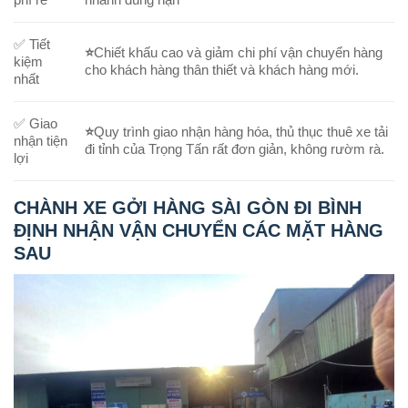
✅ Tiết
⭐
Chiết khấu cao và giảm chi phí vận chuyển hàng
kiệm
cho khách hàng thân thiết và khách hàng mới.
nhất
✅ Giao
⭐
Quy trình giao nhận hàng hóa, thủ thục thuê xe tải
nhận tiện
đi tỉnh của Trọng Tấn rất đơn giản, không rườm rà.
lợi
CHÀNH XE GỞI HÀNG SÀI GÒN ĐI BÌNH
ĐỊNH NHẬN VẬN CHUYỂN CÁC MẶT HÀNG
SAU