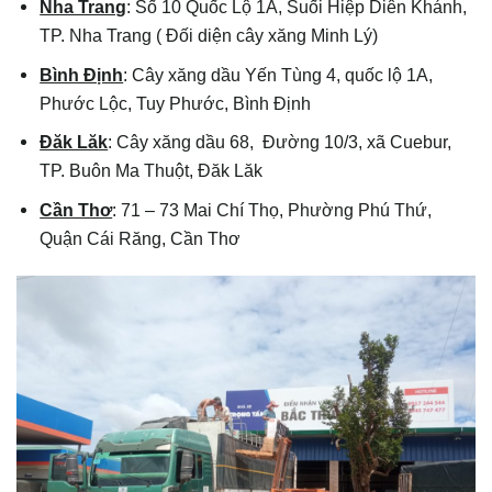
Nha Trang
: Số 10 Quốc Lộ 1A, Suối Hiệp Diên Khánh,
TP. Nha Trang ( Đối diện cây xăng Minh Lý)
Bình Định
: Cây xăng dầu Yến Tùng 4, quốc lộ 1A,
Phước Lộc, Tuy Phước, Bình Định
Đăk Lăk
: Cây xăng dầu 68, Đường 10/3, xã Cuebur,
TP. Buôn Ma Thuột, Đăk Lăk
Cần Thơ
: 71 – 73 Mai Chí Thọ, Phường Phú Thứ,
Quận Cái Răng, Cần Thơ