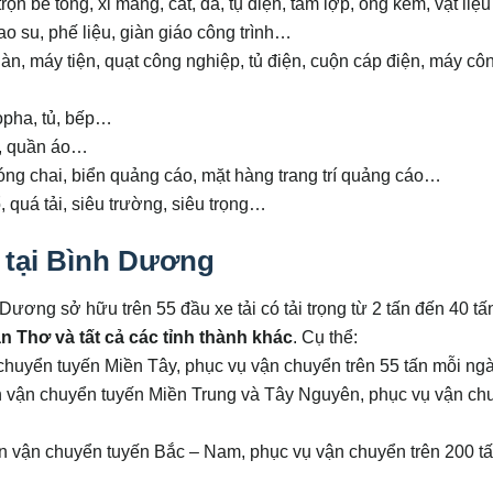
n bê tông, xi măng, cát, đá, tụ điện, tấm lợp, ống kẽm, vật liệu
ao su, phế liệu, giàn giáo công trình…
n, máy tiện, quạt công nghiệp, tủ điện, cuộn cáp điện, máy cô
opha, tủ, bếp…
h, quần áo…
óng chai, biển quảng cáo, mặt hàng trang trí quảng cáo…
 quá tải, siêu trường, siêu trọng…
 tại Bình Dương
ương sở hữu trên 55 đầu xe tải có tải trọng từ 2 tấn đến 40 tấ
n Thơ
và tất cả các tỉnh thành khác
. Cụ thể:
chuyển tuyến Miền Tây, phục vụ vận chuyển trên 55 tấn mỗi ngà
ên vận chuyển tuyến Miền Trung và Tây Nguyên, phục vụ vận ch
yên vận chuyển tuyến Bắc – Nam, phục vụ vận chuyển trên 200 t