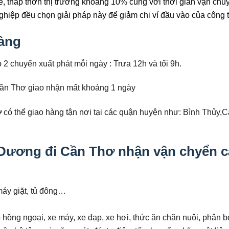
rẻ, thấp thơn thị trường khoảng 10% cùng với thời gian vận chu
ghiệp đều chọn giải pháp này để giảm chi ví đầu vào của công 
hàng
 chuyến xuất phát mỗi ngày : Trưa 12h và tối 9h.
ần Thơ giao nhận mất khoảng 1 ngày
ơ
có thể giao hàng tận nơi tại các quận huyện như: Bình Thủy,C
Dương đi Cần Thơ nhận vận chyển c
máy giặt, tủ đông…
 hồng ngoại, xe máy, xe đạp, xe hơi, thức ăn chăn nuôi, phân