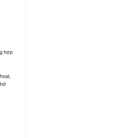
ng hợp
hoạt,
chở