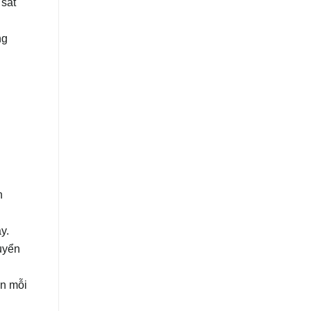
 sắt
ng
n
y.
uyển
ấn mỗi