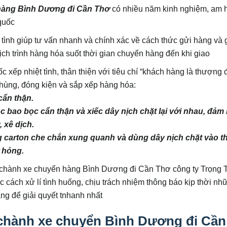
hàng Bình Dương đi
Cần Thơ
có nhiều năm kinh nghiệm, am 
quốc
 tình giúp tư vấn nhanh và chính xác về cách thức gửi hàng và 
lịch trình hàng hóa suốt thời gian chuyển hàng đến khi giao
 xếp nhiệt tình, thân thiện với tiêu chí “khách hàng là thượng 
 thùng, đóng kiện và sắp xếp hàng hóa:
cẩn thận.
 bao bọc cẩn thận và xiếc dây nịch chặt lại với nhau, đảm
 xê dịch.
g carton che chắn xung quanh và dùng dây nịch chặt vào 
ư hỏng.
tại chành xe chuyển hàng Bình Dương đi Cần Thơ công ty Trọng 
 cách xử lí tình huống, chịu trách nhiệm thông báo kịp thời nh
àng để giải quyết tnhanh nhất
 chành xe chuyển Bình Dương đi Cần