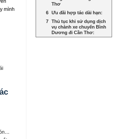
yển
Thơ
ty mình
Ưu đãi hợp tác dài hạn:
Thủ tục khi sử dụng dịch
vụ chành xe chuyển Bình
Dương đi Cần Thơ:
ái
ác
 bón…