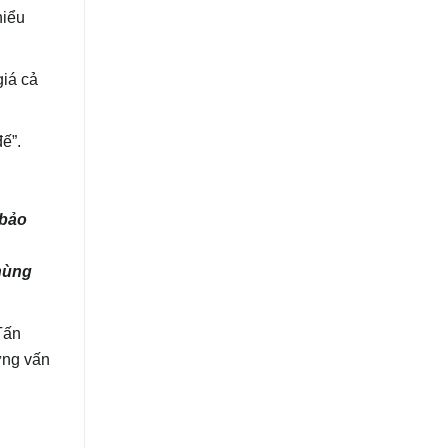
hiểu
giá cả
đế”.
 bảo
thùng
Tấn
ững vấn