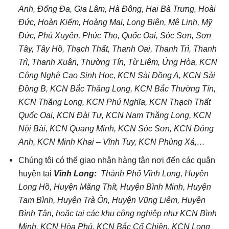
Anh, Đống Đa, Gia Lâm, Hà Đông, Hai Bà Trưng, Hoài
Đức, Hoàn Kiếm, Hoàng Mai, Long Biên, Mê Linh, Mỹ
Đức, Phú Xuyên, Phúc Thọ, Quốc Oai, Sóc Sơn, Sơn
Tây, Tây Hồ, Thạch Thất, Thanh Oai, Thanh Trì, Thanh
Trì, Thanh Xuân, Thường Tín, Từ Liêm, Ứng Hòa, KCN
Công Nghệ Cao Sinh Học, KCN Sài Đồng A, KCN Sài
Đồng B, KCN Bắc Thăng Long, KCN Bắc Thường Tín,
KCN Thăng Long, KCN Phú Nghĩa, KCN Thạch Thất
Quốc Oai, KCN Đài Tư, KCN Nam Thăng Long, KCN
Nội Bài, KCN Quang Minh, KCN Sóc Sơn, KCN Đông
Anh, KCN Minh Khai – Vĩnh Tuy, KCN Phùng Xá,…
Chúng tôi có thể giao nhận hàng tận nơi đến các quận
huyện tại
Vĩnh Long:
Thành Phố Vĩnh Long, Huyện
Long Hồ, Huyện Măng Thít, Huyện Bình Minh, Huyện
Tam Bình, Huyện Trà Ôn, Huyện Vũng Liêm, Huyện
Bình Tân, hoặc tại các khu công nghiệp như KCN Bình
Minh, KCN Hòa Phú, KCN Bắc Cổ Chiên, KCN Long