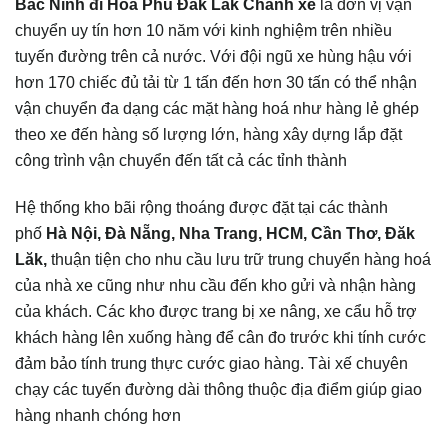
Bắc Ninh đi Hoà Phú Đăk Lăk Chành xe
là đơn vị vận
chuyển uy tín hơn 10 năm với kinh nghiệm trên nhiều
tuyến đường trên cả nước. Với đội ngũ xe hùng hậu với
hơn 170 chiếc đủ tải từ 1 tấn đến hơn 30 tấn có thể nhận
vận chuyển đa dạng các mặt hàng hoá như hàng lẻ ghép
theo xe đến hàng số lượng lớn, hàng xây dựng lắp đặt
công trình vận chuyển đến tất cả các tỉnh thành
Hệ thống kho bãi rộng thoáng được đặt tại các thành
phố
Hà Nội, Đà Nẵng, Nha Trang, HCM, Cần Thơ, Đăk
Lăk,
thuận tiện cho nhu cầu lưu trữ trung chuyển hàng hoá
của nhà xe cũng như nhu cầu đến kho gửi và nhận hàng
của khách. Các kho được trang bị xe nâng, xe cẩu hỗ trợ
khách hàng lên xuống hàng để cân đo trước khi tính cước
đảm bảo tính trung thực cước giao hàng. Tài xế chuyên
chạy các tuyến đường dài thông thuộc địa điểm giúp giao
hàng nhanh chóng hơn