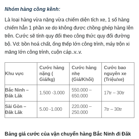
Nhóm hàng cồng kềnh:
Là loại hàng vừa nặng vừa chiếm diện tích xe, 1 số hàng
chiếm hẳn 1 phần xe do không được chồng ghép hàng lên
trên. Cước sẽ tính quy đổi theo công thức quy đổi đường
bộ. Vd: bồn hoá chất, ống thếp lớn công trình, máy trộn xi
măng lớn công trình, cuộn cáp..v..v.
Cước hàng
Cước hàng
Cước bao
Khu vực
nặng (
nhẹ
nguyên xe
Giá/kg)
(Giá/Khối)
(Triệu/xe)
Bắc Ninh –
550.000 –
1.500 -3.000
17tr – 30tr
Đăk Lăk
650.000
Sài Gòn –
220.000 –
5.00 -1.000
7tr – 30tr
Đăk Lăk
250.000
Bảng giá cước của vận chuyển hàng Bắc Ninh đi Đăk