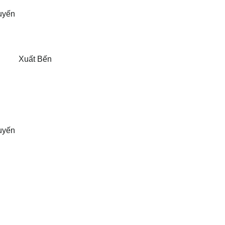
uyến
Xuất Bến
uyến