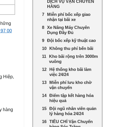
DỊCH VỤ VẬN CHUYỂN
HÀNG
Miễn phí bốc xếp giao
nhận tại bãi xe
 những
Xe Nâng Máy Chuyên
 97 00
Dụng Đầy Đủ
Đội bốc xếp kỹ thuật cao
Không thu phí bến bãi
Kho bãi rộng trên 3000m
vuông
Hệ thống kho bãi làm
việc 24/24
g Hiệp,
Miễn phí lưu kho chờ
vận chuyển
Điểm tập kết hàng hóa
hiệu quả
Đội ngũ nhân viên quản
y hàng
lý hàng hóa 24/24
TIÊU CHÍ Vận Chuyển
hàng Sóc Trăng