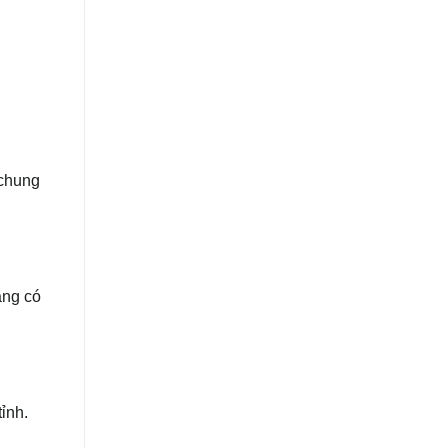
 chung
ăng có
ỉnh.