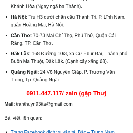
Khánh Hòa (Ngay ngã ba Thành).
Hà Nội:
Trụ H3 dưới chân cầu Thanh Trì, P. Lĩnh Nam,
quận Hoàng Mai, Hà Nội.
Cần Thơ:
70-73 Mai Chí Thọ, Phú Thứ, Quận Cái
Răng, TP. Cần Thơ.
Đắk Lắk:
168 Đường 10/3, xã Cư Êbur Đai, Thành phố
Buôn Ma Thuột, Đắk Lắk. (Cạnh cây xăng 68).
Quảng Ngãi:
24 Võ Nguyên Giáp, P. Trương Văn
Trọng, Tp. Quảng Ngãi.
0911.447.117/ zalo (gặp Thư)
Mail:
tranthuyn93tta@gmail.com
Bài viết liên quan:
Trang Facebook dịch vụ vận tải Bắc – Trung Nam