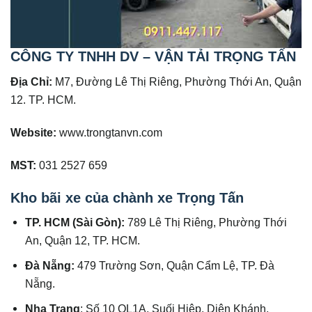
CÔNG TY TNHH DV – VẬN TẢI TRỌNG TẤN
Địa Chỉ:
M7, Đường Lê Thị Riêng, Phường Thới An, Quận
12. TP. HCM.
Website:
www.trongtanvn.com
MST:
031 2527 659
Kho bãi xe của chành xe Trọng Tấn
TP. HCM (Sài Gòn):
789 Lê Thị Riêng, Phường Thới
An, Quận 12, TP. HCM.
Đà Nẵng:
479 Trường Sơn, Quận Cẩm Lệ, TP. Đà
Nẵng.
Nha Trang
: Số 10 QL1A, Suối Hiệp, Diên Khánh,