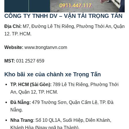
CÔNG TY TNHH DV – VẬN TẢI TRỌNG TẤN
Địa Chỉ:
M7, Đường Lê Thị Riêng, Phường Thới An, Quận
12. TP. HCM.
Website:
www.trongtanvn.com
MST:
031 2527 659
Kho bãi xe của chành xe Trọng Tấn
TP. HCM (Sài Gòn):
789 Lê Thị Riêng, Phường Thới
An, Quận 12, TP. HCM.
Đà Nẵng:
479 Trường Sơn, Quận Cẩm Lệ, TP. Đà
Nẵng.
Nha Trang
: Số 10 QL1A, Suối Hiệp, Diên Khánh,
Khánh Hòa (Ngay ngã ba Thành).