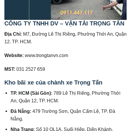
CÔNG TY TNHH DV – VẬN TẢI TRỌNG TẤN
Địa Chỉ:
M7, Đường Lê Thị Riêng, Phường Thới An, Quận
12. TP. HCM.
Website:
www.trongtanvn.com
MST:
031 2527 659
Kho bãi xe của chành xe Trọng Tấn
TP. HCM (Sài Gòn):
789 Lê Thị Riêng, Phường Thới
An, Quận 12, TP. HCM.
Đà Nẵng:
479 Trường Sơn, Quận Cẩm Lệ, TP. Đà
Nẵng.
Nha Trang
: Số 10 QL1A, Suối Hiệp, Diên Khánh,