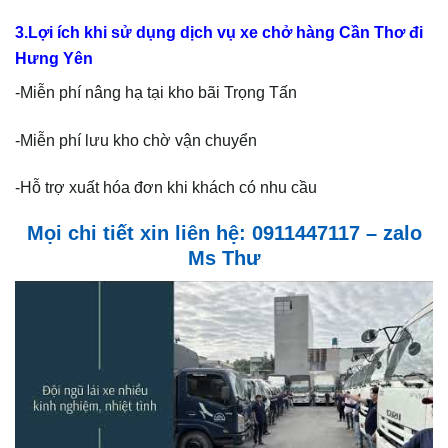
3.Lợi ích khi sử dụng dịch vụ xe chở hàng Cần Thơ đi
Hưng Yên
-Miễn phí nâng hạ tại kho bãi Trọng Tấn
-Miễn phí lưu kho chờ vận chuyển
-Hỗ trợ xuất hóa đơn khi khách có nhu cầu
Mọi chi tiết xin liên hệ: 0911447117 – zalo
Ms Thư