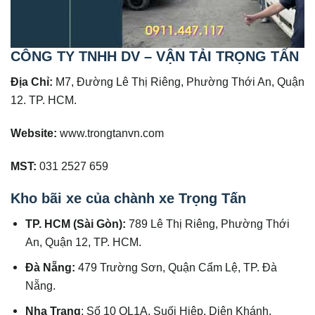
CÔNG TY TNHH DV – VẬN TẢI TRỌNG TẤN
Địa Chỉ:
M7, Đường Lê Thị Riêng, Phường Thới An, Quận
12. TP. HCM.
Website:
www.trongtanvn.com
MST:
031 2527 659
Kho bãi xe của chành xe Trọng Tấn
TP. HCM (Sài Gòn):
789 Lê Thị Riêng, Phường Thới
An, Quận 12, TP. HCM.
Đà Nẵng:
479 Trường Sơn, Quận Cẩm Lệ, TP. Đà
Nẵng.
Nha Trang
: Số 10 QL1A, Suối Hiệp, Diên Khánh,