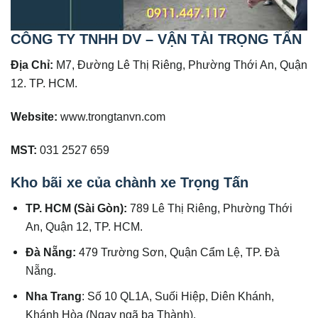
CÔNG TY TNHH DV – VẬN TẢI TRỌNG TẤN
Địa Chỉ:
M7, Đường Lê Thị Riêng, Phường Thới An, Quận
12. TP. HCM.
Website:
www.trongtanvn.com
MST:
031 2527 659
Kho bãi xe của chành xe Trọng Tấn
TP. HCM (Sài Gòn):
789 Lê Thị Riêng, Phường Thới
An, Quận 12, TP. HCM.
Đà Nẵng:
479 Trường Sơn, Quận Cẩm Lệ, TP. Đà
Nẵng.
Nha Trang
: Số 10 QL1A, Suối Hiệp, Diên Khánh,
Khánh Hòa (Ngay ngã ba Thành).